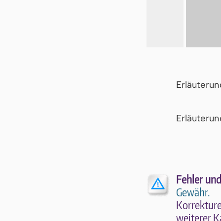
Erläuteru
Er­läu­te­r
Fehler und
Gewähr.
Kor­rek­tu­r
wei­te­rer K