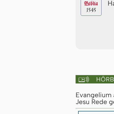
Ha
Biblia
1545
HÖRBU

Evangelium a
Jesu Rede ge