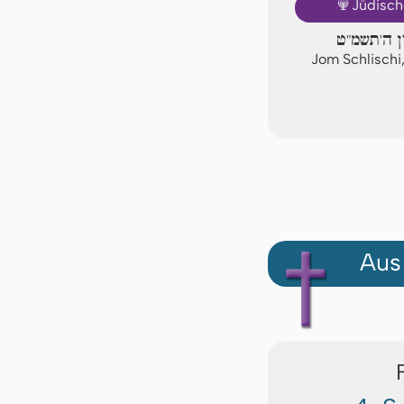
🕎
Jüdisch
ון ה'תשמ"ט
Jom Schlischi
Aus