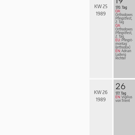
19
KW 25
170. Tag
OA:
1989
Orthodoxes
Pfingstfest,
2. Tag
OA:
Orthodoxes
Pfingstfest,
2. Tag
EU:
Pfingst­
mon­tag
(orthodox)
EN:
Adrian
Ludwig
Richter
26
KW 26
177. Tag
EN:
Vigilius
1989
von Trient