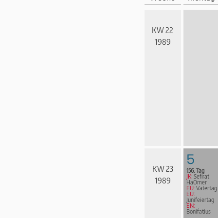
KW 22
1989
5
KW 23
156. Tag
JK:
Sefirat
1989
HaOmer
EU:
Vatertag
EU:
Junifeiertag
EN:
Bonifatius