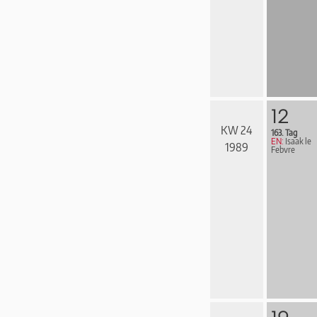
12
KW 24
163. Tag
EN:
Isaak le
1989
Febvre