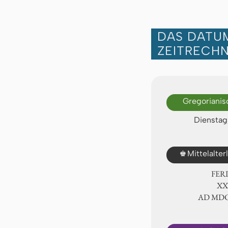
DAS DATUM
ZEITRECH
Gregorianis
Dienstag,
♚
Mittelalte
FER
ⅩⅩ
AD ⅯⅮ