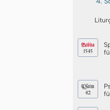
4. S
Litur
S
Biblia
1545
f
P
Pſalm
42
f