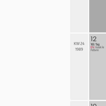
12
KW 24
163. Tag
EN:
Isaak le
1989
Febvre