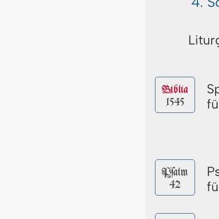
4. S
Litur
S
Biblia
1545
f
P
Pſalm
42
f