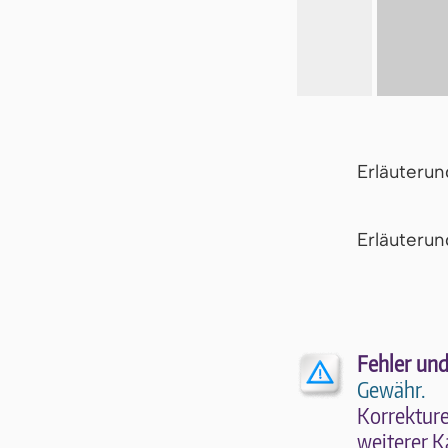
Erläuteru
Er­läu­te­r
Fehler und
Gewähr.
Kor­rek­tu­r
wei­te­rer K