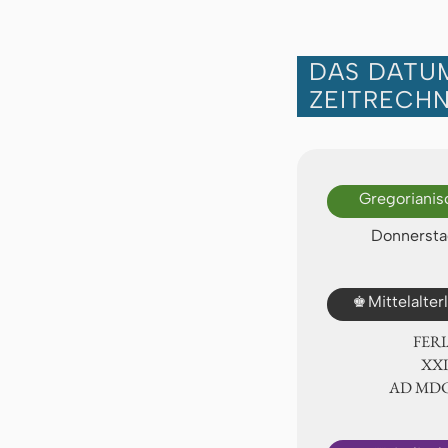
DAS DATUM
ZEITRECH
Gregorianis
Donnerstag
♚
Mittelalte
FER
ⅩⅫ
AD ⅯⅮ