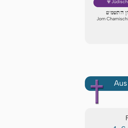
🕎
Jüdisch
ון ה'תשמ"ט
Jom Chamischi
Aus