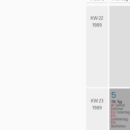
KW 22
1989
5
KW 23
156. Tag
JK:
Sefirat
1989
HaOmer
EU:
Vatertag
EU:
Junifeiertag
EN:
Bonifatius