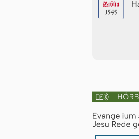
Ha
Biblia
1545
HÖRBU

Evangelium a
Jesu Rede ge