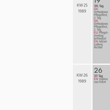
19
KW 25
170. Tag
OA:
1989
Orthodoxes
Pfingstfest,
2. Tag
OA:
Orthodoxes
Pfingstfest,
2. Tag
EU:
Pfingst­
mon­tag
(orthodox)
EN:
Adrian
Ludwig
Richter
26
KW 26
177. Tag
EN:
Vigilius
1989
von Trient