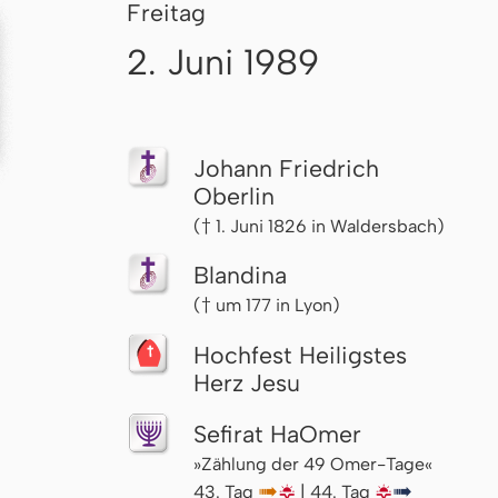
Freitag
2. Juni 1989
Johann Friedrich
Oberlin
(† 1. Juni 1826 in Waldersbach)
Blandina
(† um 177 in Lyon)
Hochfest Heiligstes
Herz Jesu
Sefirat HaOmer
»Zählung der 49 Omer-Tage«
43. Tag
↦
🌇
| 44. Tag
🌇
↦