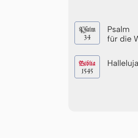
Psalm
Pſalm
34
für die
Halleluj
Biblia
1545