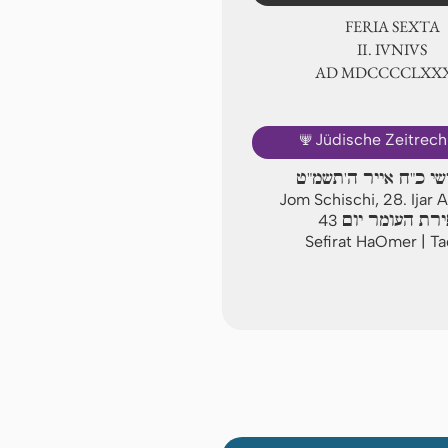
FERIA SEXTA
Ⅱ. IVNIVS
AD ⅯⅮⅭⅭⅭⅭⅬⅩⅩ
🕎
Jüdische Zeitrec
שי כ"ח אייר ה'תשמ"ט
Jom Schischi, 28. Ijar
רת העומר יום
43
Sefirat HaOmer | T