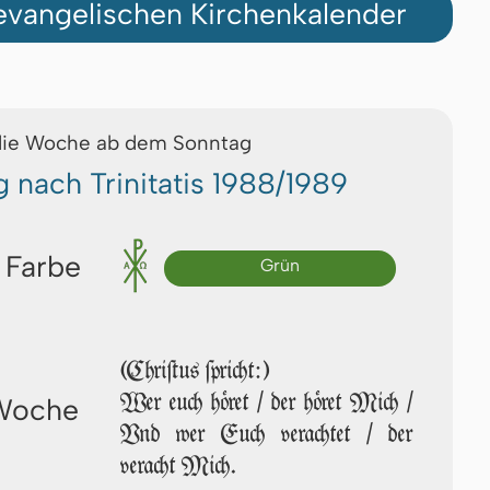
vangelischen Kirchenkalender
die Woche ab dem Sonntag
g nach Trinitatis 1988/1989
 Farbe
Grün
(Chriſtus ſpricht:)
Wer euch höret / der höret Mich /
 Woche
Vnd wer Euch verachtet / der
veracht Mich.