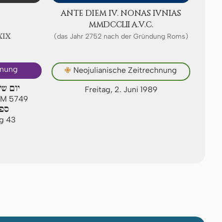
ANTE DIEM IV. NONAS IVNIAS
ⅯⅯⅮⅭⅭⅬⅡ A.V.C.
ⅩⅨ
(das Jahr 2752 nach der Gründung Roms)
hnung
✙
Neojulianische Zeitrechnung
יום שי
Freitag, 2. Juni 1989
 AM 5749
ספי
ag 43