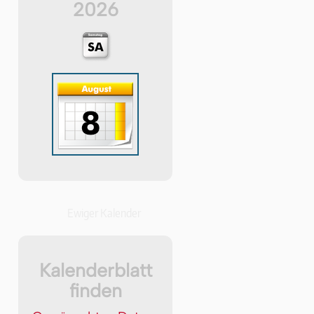
2026
Ewiger Kalender
Kalenderblatt
finden