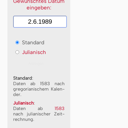
Gewünschtes Datum
eingeben:
Standard
Julianisch
Standard
:
Daten ab 1583 nach
gre­go­ri­a­ni­schem Ka­len­
der.
Julianisch
:
Daten ab
1583
nach ju­li­a­ni­scher Zeit­
rech­nung.