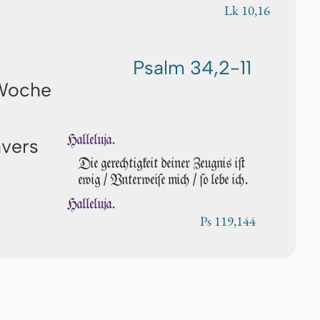
Lk 10,16
Psalm 34,2-11
 Woche
Halleluja.
avers
Die gerechtigkeit deiner Zeugnis iſt
ewig / Vnterweiſe mich / ſo lebe ich.
Halleluja.
Ps 119,144