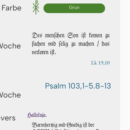
 Farbe
Grün
Des men­ſchen Son iſt ko­men zu
ſu­chen vnd ſe­lig zu machen / das
 Woche
verloren iſt.
Lk 19,10
Psalm 103,1-5.8-13
 Woche
Halleluja.
avers
Barmhertzig vnd Gnedig iſt der