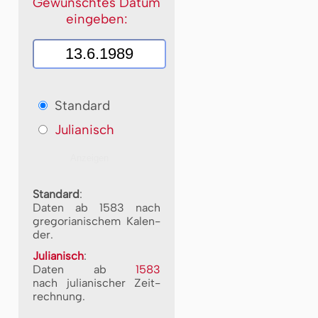
Gewünschtes Datum
eingeben:
Standard
Julianisch
Standard
:
Daten ab 1583 nach
gre­go­ri­a­ni­schem Ka­len­
der.
Julianisch
:
Daten ab
1583
nach ju­li­a­ni­scher Zeit­
rech­nung.