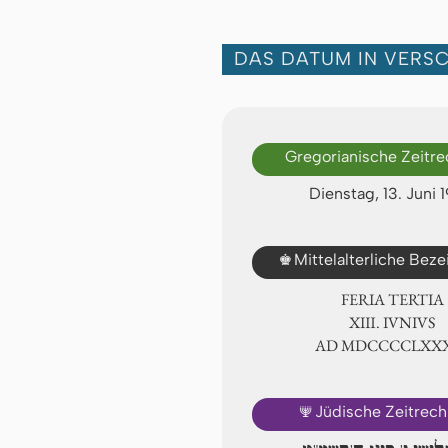
DAS DATUM IN VERS
Gregorianische Zeitr
Dienstag, 13. Juni 
♚
Mittelalterliche Bez
FERIA TERTIA
ⅩⅢ. IVNIVS
AD ⅯⅮⅭⅭⅭⅭⅬⅩⅩ
🕎
Jüdische Zeitrec