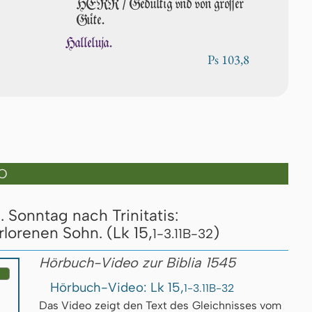
HERR / Gedültig vnd von groſ­ſer
Güte.
Halleluja.
Ps 103,8
O
Sonntag nach Trinitatis:
lorenen Sohn. (Lk 15,
)
1-3.11B-32
Hörbuch-Video zur Biblia 1545
Hörbuch-Video: Lk 15,
1-3.11B-32
Das Video zeigt den Text des Gleich­nis­ses vom