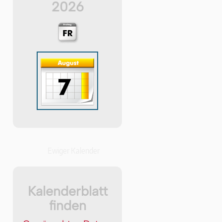
2026
Ewiger Kalender
Kalenderblatt
finden