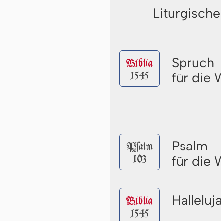
Liturgische
Spruch
Biblia
1545
für die
Psalm
Pſalm
103
für die
Halleluj
Biblia
1545