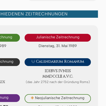
CHIEDENEN ZEITRECHNUNGEN
echnung
Julianische Zeitrechnung
1989
Dienstag, 31. Mai 1989
eichnung

Calendarium Romanum
IDIBVS IVNIIS
ⅯⅯⅮⅭⅭⅬⅡ A.V.C.
ⅩⅨ
(das Jahr 2752 nach der Gründung Roms)
hnung
✙
Neojulianische Zeitrechnung