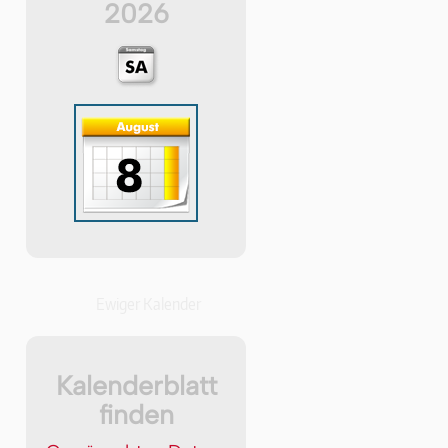
2026
Ewiger Kalender
Kalenderblatt
finden