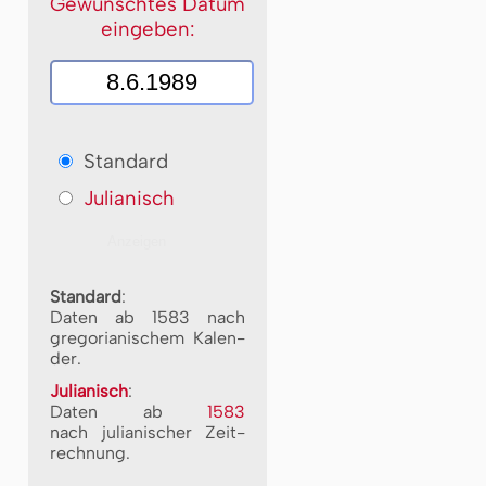
Gewünschtes Datum
eingeben:
Standard
Julianisch
Standard
:
Daten ab 1583 nach
gre­go­ri­a­ni­schem Ka­len­
der.
Julianisch
:
Daten ab
1583
nach ju­li­a­ni­scher Zeit­
rech­nung.