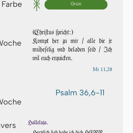
 Farbe
Grün
(Chriſtus ſpricht:)
Kompt her zu mir / alle die jr
 Woche
müheſelig vnd beladen ſeid / Ich
wil euch erquicken.
Mt 11,28
Psalm 36,6-11
 Woche
Halleluja.
avers
Hertzlich lieb habe ich dich HERR