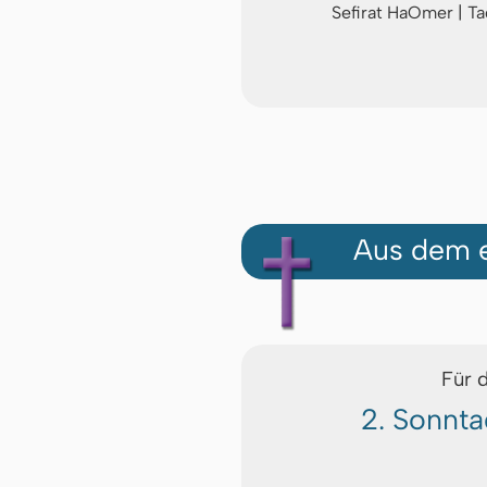
Sefirat HaOmer | T
Aus dem e
Für 
2. Sonnta