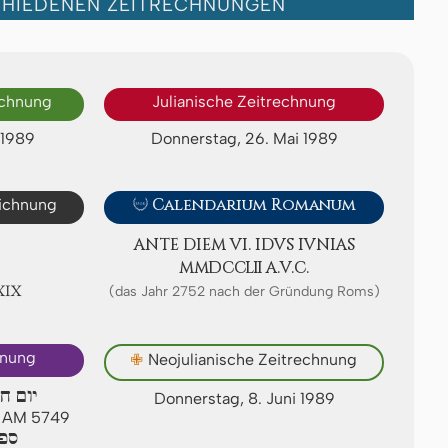
CHIEDENEN ZEITRECHNUNGEN
echnung
Julianische Zeitrechnung
 1989
Donnerstag, 26. Mai 1989
eichnung

Calendarium Romanum
ANTE DIEM VI. IDVS IVNIAS
ⅯⅯⅮⅭⅭⅬⅡ A.V.C.
ⅩⅨ
(das Jahr 2752 nach der Gründung Roms)
hnung
✙
Neojulianische Zeitrechnung
יום ח
Donnerstag, 8. Juni 1989
n AM 5749
ספי