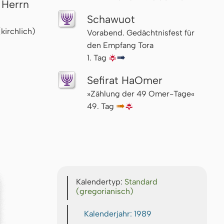
 Herrn
Schawuot
(kirchlich)
Vorabend. Gedächtnisfest für
den Empfang Tora
1. Tag
🌇
↦
Sefirat HaOmer
»Zählung der 49 Omer-Tage«
49. Tag
↦
🌇
Kalendertyp:
Standard
(gregorianisch)
Kalenderjahr: 1989