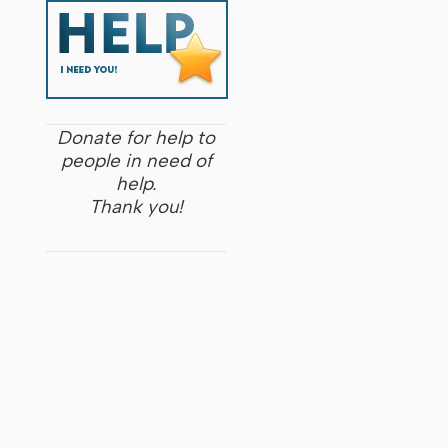
Donate for help to
people in need of
help.
Thank you!