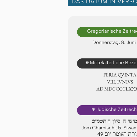
DAS DATUM IN VERS
Gregorianische Zeitr
Donnerstag, 8. Juni
♚
Mittelalterliche Bez
FERIA QUINTA
Ⅷ. IVNIVS
AD ⅯⅮⅭⅭⅭⅭⅬⅩⅩ
🕎
Jüdische Zeitrec
מישי ה' סיון ה'תשמ"ט
Jom Chamischi, 5. Siwa
רת העומר יום
49