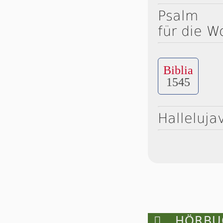
Psalm
für die W
Biblia
1545
Halleluja

HÖRBUC