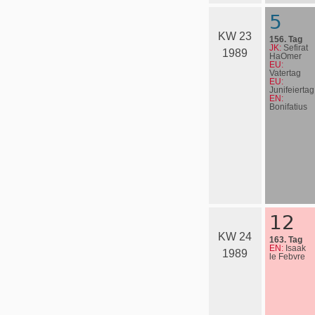
5
KW 23
156. Tag
JK:
Sefirat
1989
HaOmer
EU:
Vatertag
EU:
Junifeiertag
EN:
Bonifatius
12
KW 24
163. Tag
EN:
Isaak
1989
le Febvre