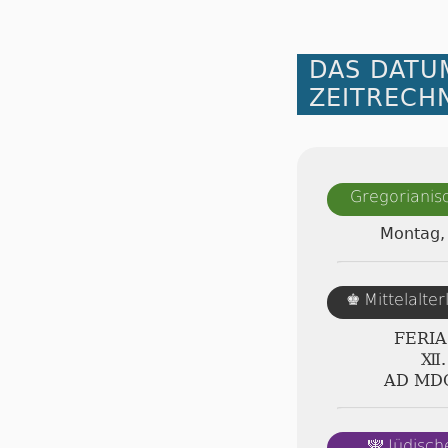
DAS DATU
ZEITRECH
Gregorianis
Montag, 
Mittelalte
♚
FERI
Ⅻ.
AD ⅯⅮ
Jüdisch
🕎