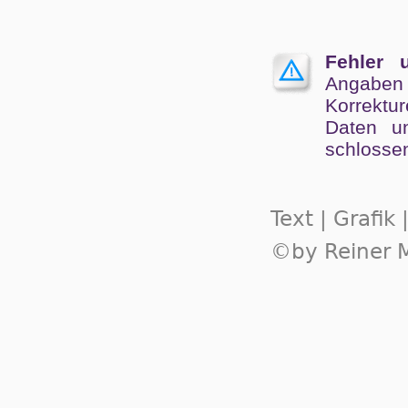
Fehler 
Angaben
Kor­rek­tu
Da­ten un
schlos­se
Text | Grafik
©by Reiner M