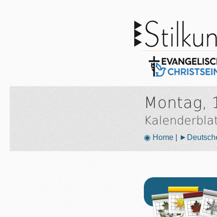
Montag, 1
Kalenderbla
◉ Home
|
►Deutsche