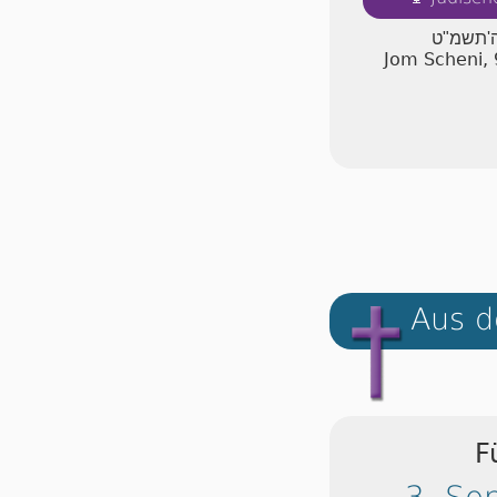
 ה'תשמ"ט
Jom Scheni,
Aus d
F