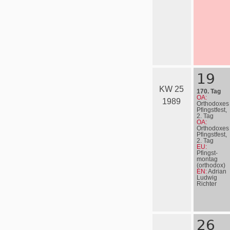
19
KW 25
170. Tag
OA:
1989
Orthodoxes
Pfingstfest,
2. Tag
OA:
Orthodoxes
Pfingstfest,
2. Tag
EU:
Pfingst­
mon­tag
(orthodox)
EN:
Adrian
Ludwig
Richter
26