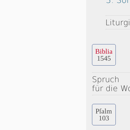
3. So
Liturg
Biblia
1545
Spruch
für die W
Pſalm
103