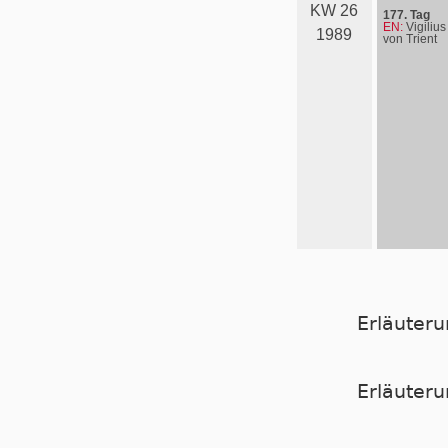
KW 26
177. Tag
EN:
Vigilius
1989
von Trient
Erläuter
Er­läu­te­