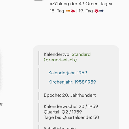
»Zählung der 49 Omer-Tage«
18. Tag
↦
🌇
| 19. Tag
🌇
↦
Kalendertyp:
Standard
(gregorianisch)
Kalenderjahr: 1959
Kirchenjahr: 1958/1959
Epoche: 20. Jahrhundert
er
Kalenderwoche: 20 / 1959
Quartal: Q2 / 1959
Tage bis Quartalsende: 50
Schaltjahr: nein