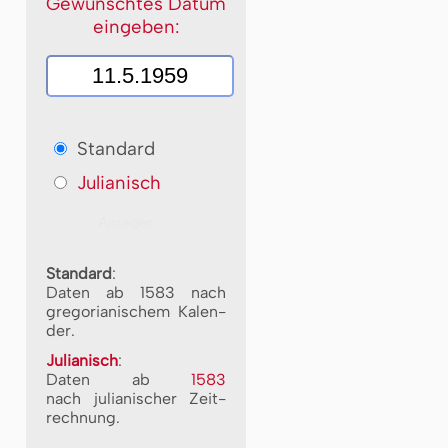
Gewünschtes Datum
eingeben:
Standard
Julianisch
Standard
:
Daten ab 1583 nach
gre­go­ri­a­ni­schem Ka­len­
der.
Julianisch
:
Daten ab
1583
nach ju­li­a­ni­scher Zeit­
rech­nung.