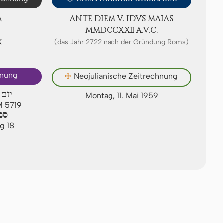
A
ANTE DIEM V. IDVS MAIAS
ⅯⅯⅮⅭⅭⅩⅫ A.V.C.
Ⅸ
(das Jahr 2722 nach der Gründung Roms)
hnung
✙
Neojulianische Zeitrechnung
יום 
Montag, 11. Mai 1959
M 5719
ספ
g 18