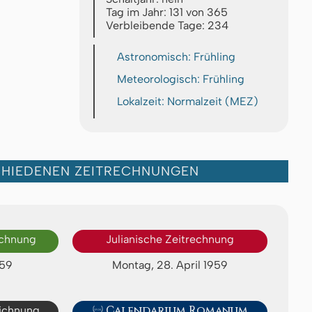
Tag im Jahr: 131 von 365
Verbleibende Tage: 234
Astronomisch: Frühling
Meteorologisch: Frühling
Lokalzeit: Normalzeit (MEZ)
CHIEDENEN ZEITRECHNUNGEN
echnung
Julianische Zeitrechnung
959
Montag, 28. April 1959
eichnung

Calendarium Romanum