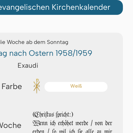
vangelischen Kirchenkalender
die Woche ab dem Sonntag
ag nach Ostern 1958/1959
Exaudi
 Farbe
Weiß
(Chriſtus ſpricht:)
Wenn ich erhöhet wer­de / von der
 Woche
erden / ſo wil ich ſie alle zu mir