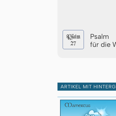
Psalm
Pſalm
27
für die
ARTIKEL MIT HINTER