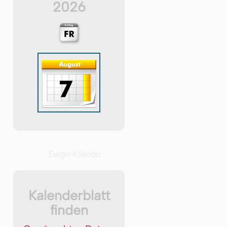
2026
Ewiger Kalender
Kalenderblatt
finden