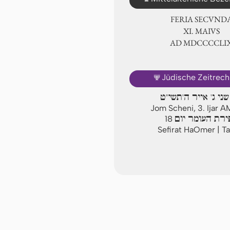
FERIA SECUND
Ⅺ. MAIVS
AD ⅯⅮⅭⅭⅭⅭⅬ
🕎
Jüdische Zeitrec
שני ג' אייר ה'תשי"ט
Jom Scheni, 3. Ijar A
ירת העומר יום
18
Sefirat HaOmer | Ta