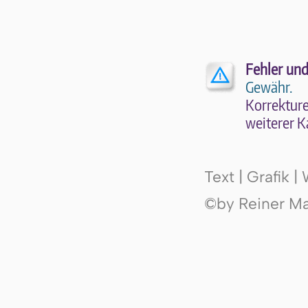
Fehler und
Gewähr.
Kor­rek­tu­r
wei­te­rer K
Text | Grafik 
©by Reiner Mak