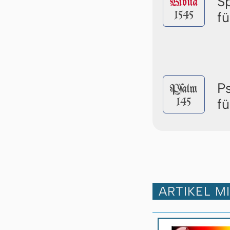
S
Biblia
1545
f
P
Pſalm
145
f
ARTIKEL M