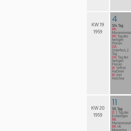
4
KW 19
124. Tag
RK:
1959
Marienmona
RK:
Tag des
heiligen
Florian
OA:
Osterfest, 2.
Tag
OA:
Tag des
heiligen
Florian
JK:
Sefirat
HaOmer
JK:
Jom
Haschoa
11
KW 20
131. Tag
D:
1. Tag der
1959
Eisheiligen
RK:
Marienmona
RK:
Hl.
Mamertus