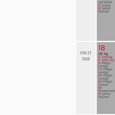
von Vienne
LT:
Lostag
JK:
Sefirat
HaOmer
18
KW 21
138. Tag
D: Feiertag
1959
D: Stiller Tag
D:
Pfingst­
mon­tag
EV:
Pfingst­
mon­tag
RK:
Pfingst­
mon­tag
RK:
Pfingst­
tri­du­um
RK:
Marienmona
JK:
Sefirat
HaOmer