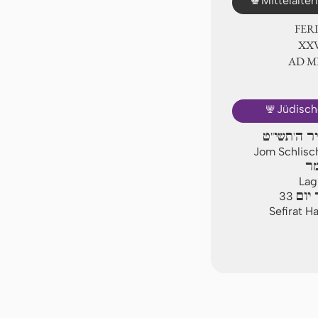
Mittelalte
FER
ⅩⅩⅥ
AD 
🕎
Jüdisch
יר ה'תשי"ט
Jom Schlisch
מר
La
יום
33
Sefirat H