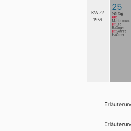
25
KW 22
145. Tag
RK:
1959
Marienmona
JK:
Lag
BaOmer
JK:
Sefirat
HaOmer
Erläuteru
Er­läu­te­r