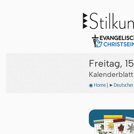
Freitag, 1
Kalenderblat
◉ Home
|
►Deutscher 