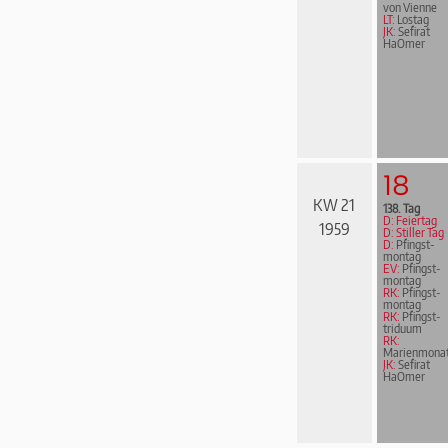
von Vienne
LT:
Lostag
JK:
Sefirat
HaOmer
18
KW 21
138. Tag
D: Feiertag
1959
D: Stiller Tag
D:
Pfingst­
mon­tag
EV:
Pfingst­
mon­tag
RK:
Pfingst­
mon­tag
RK:
Pfingst­
tri­du­um
RK:
Marienmona
JK:
Sefirat
HaOmer