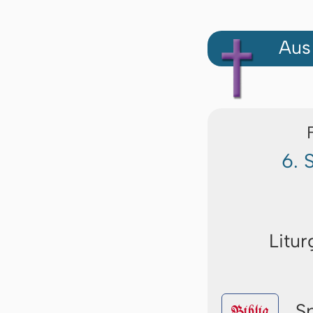
Aus
6. 
Litur
S
Biblia