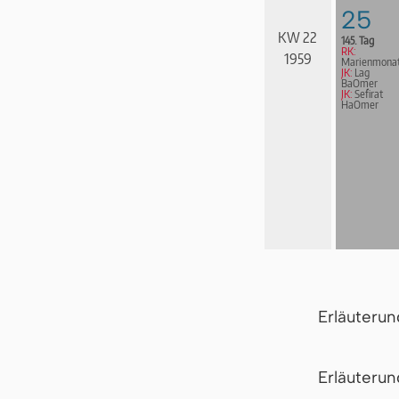
25
KW 22
145. Tag
RK:
1959
Marienmona
JK:
Lag
BaOmer
JK:
Sefirat
HaOmer
Erläuteru
Er­läu­te­r