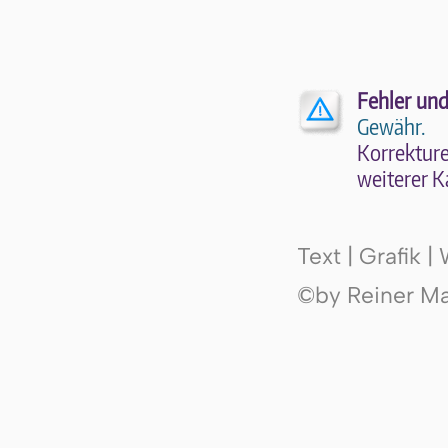
Fehler und
Gewähr.
Kor­rek­tu­r
wei­te­rer K
Text | Grafik 
©by Reiner Mak