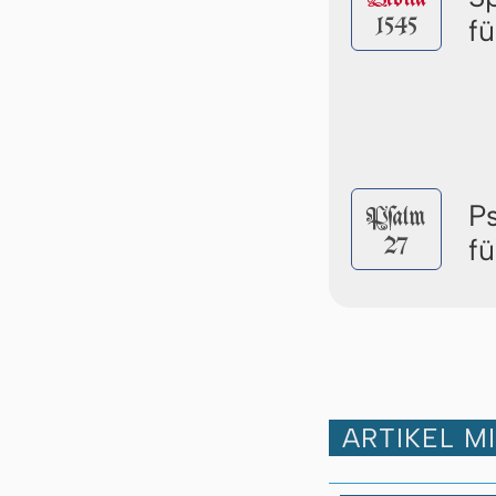
1545
f
P
Pſalm
27
f
ARTIKEL M