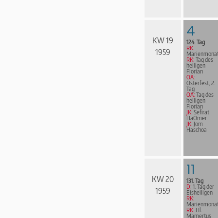
4
KW 19
124. Tag
RK:
1959
Marienmona
RK:
Tag des
heiligen
Florian
OA:
Osterfest, 2.
Tag
OA:
Tag des
heiligen
Florian
JK:
Sefirat
HaOmer
JK:
Jom
Haschoa
11
KW 20
131. Tag
D:
1. Tag der
1959
Eisheiligen
RK:
Marienmona
RK:
Hl.
Mamertus