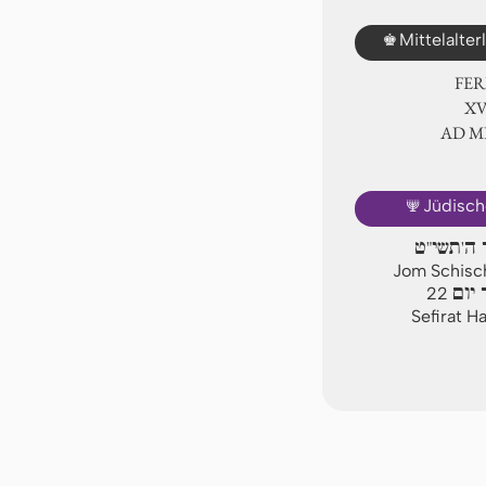
♚
Mittelalte
FER
ⅩⅤ
AD 
🕎
Jüdisch
ר ה'תשי"ט
Jom Schisch
יום
22
Sefirat H