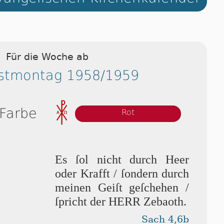
Für die Woche ab
gstmontag 1958/1959
 Farbe
Rot
Es ſol nicht durch Heer
oder Krafft / ſondern durch
mei­nen Geiſt ge­ſche­hen /
ſpricht der HERR Zebaoth.
Sach 4,6b