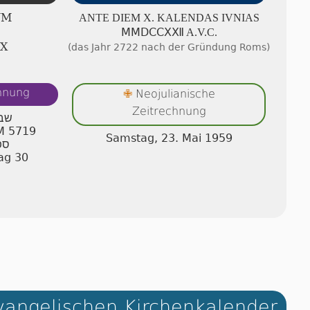
UM
ANTE DIEM X. KA­LEN­DAS IVNIAS
ⅯⅯⅮⅭⅭⅩⅫ A.V.C.
Ⅸ
(das Jahr 2722 nach der Gründung Roms)
chnung
Neojulianische
✙
Zeitrechnung
שבת
AM 5719
Samstag, 23. Mai 1959
ספ
ag 30
angelischen Kirchenkalender