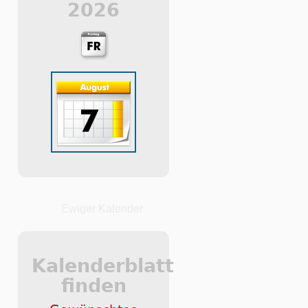
2026
Ewiger Kalender
Kalenderblatt
finden