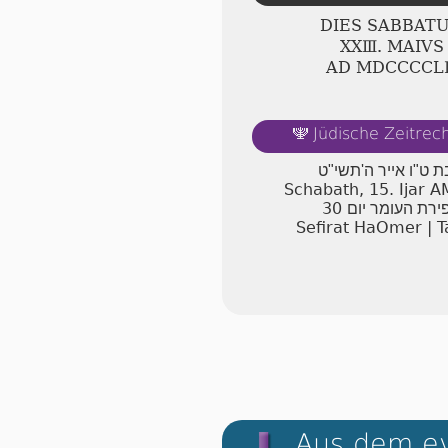
DIES SABBAT
ⅩⅩⅢ. MAIVS
AD ⅯⅮⅭⅭⅭⅭⅬ
Jüdische Zeitre
🕎
 ט"ו אייר ה'תשי"ט
Schabath, 15. Ijar 
30
ירת העומר יום
Sefirat HaOmer | T
Aus dem ev