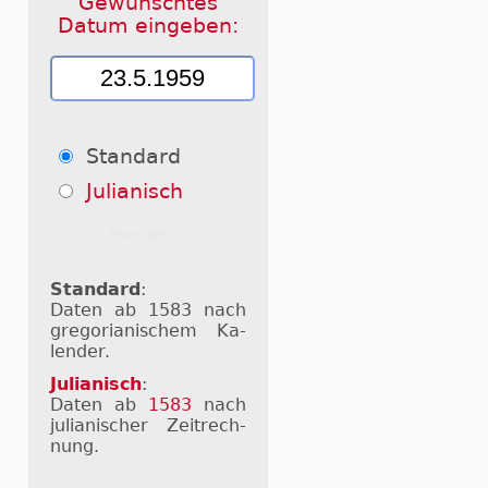
Gewünschtes
Datum eingeben:
Standard
Julianisch
Standard
:
Daten ab 1583 nach
gre­go­ri­a­ni­schem Ka­
len­der.
Julianisch
:
Daten ab
1583
nach
ju­li­a­ni­scher Zeit­rech­
nung.