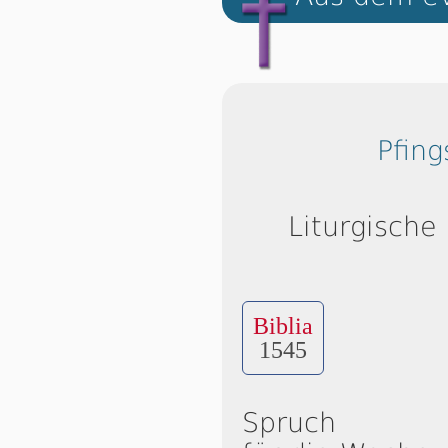
Pfin
Liturgische
Biblia
1545
Spruch