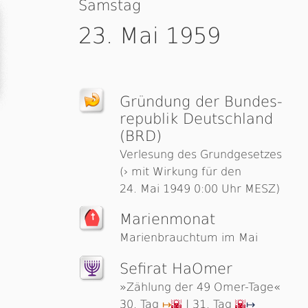
Samstag
23. Mai 1959
Gründung der Bun­des­
re­pu­b­lik Deutsch­land
(BRD)
Verlesung des Grundgesetzes
(› mit Wirkung für den
24. Mai 1949 0:00 Uhr MESZ)
Marienmonat
Marienbrauchtum im Mai
Sefirat HaOmer
»Zählung der 49 Omer-Tage«
30. Tag
| 31. Tag
↦
🌇
🌇
↦