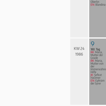
Oberlin
EN:
Blandina
9
KW 24
160. Tag
RK:
Maria,
1986
Mutter der
Gnade
RK:
Maria,
Mutter von
der
Immerwähre
Hilfe
JK:
Sefirat
HaOmer
EN:
Ephräm
der Syrer