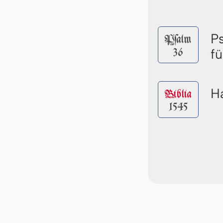
P
Pſalm
36
f
Ha
Biblia
1545