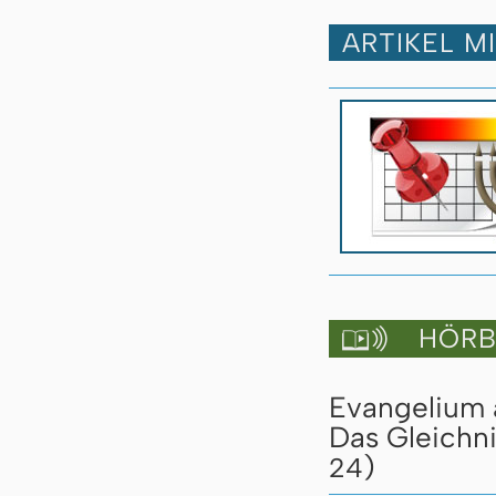
ARTIKEL M
HÖRBU

Evangelium a
Das Gleichn
)
24