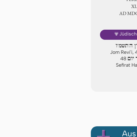
Ⅺ.
AD ⅯⅮ
🕎
Jüdisch
ן ה'תשמ"ו
Jom Revi'i,
יום
48
Sefirat H
Aus