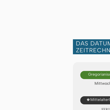
DAS DATUM
ZEITRECH
Gregorianis
Mittwoch
♚
Mittelalte
FER