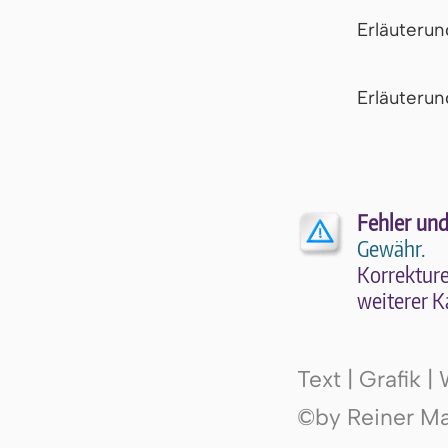
Erläuteru
Er­läu­te­r
Fehler und
Gewähr.
Kor­rek­tu­r
wei­te­rer K
Text | Grafik 
©by Reiner Mak