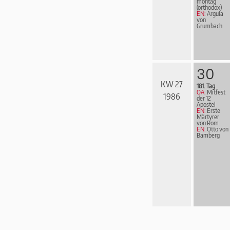
mon­tag
(orthodox)
EN:
Argula
von
Grumbach
30
KW 27
181. Tag
OA:
Mitfest
1986
der 12
Apostel
EN:
Erste
Märtyrer
von Rom
EN:
Otto von
Bamberg