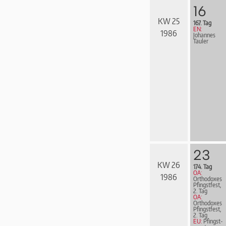
16
KW 25
167. Tag
EN:
1986
Johannes
Tauler
23
KW 26
174. Tag
OA:
1986
Orthodoxes
Pfingstfest,
2. Tag
OA:
Orthodoxes
Pfingstfest,
2. Tag
EU:
Pfingst­