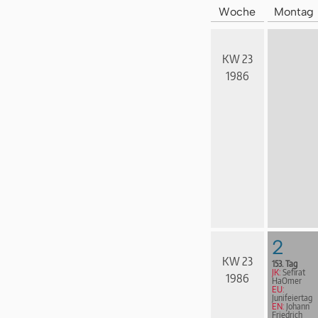
Woche
Montag
KW 23
1986
2
KW 23
153. Tag
JK:
Sefirat
1986
HaOmer
EU:
Junifeiertag
EN:
Johann
Friedrich