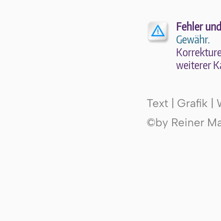
Fehler und
Gewähr.
Kor­rek­tu­r
wei­te­rer K
Text | Grafik 
©by Reiner Mak