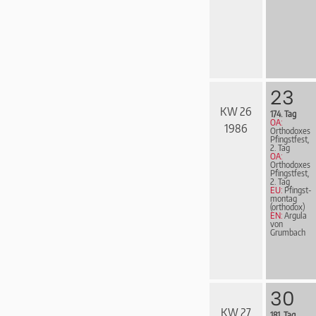
23
KW 26
174. Tag
OA:
1986
Orthodoxes
Pfingstfest,
2. Tag
OA:
Orthodoxes
Pfingstfest,
2. Tag
EU:
Pfingst­
mon­tag
(orthodox)
EN:
Argula
von
Grumbach
30
KW 27
181. Tag