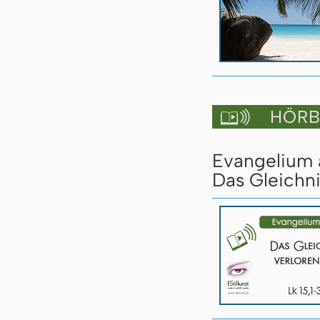
HÖRBU

Evangelium a
Das Gleichni