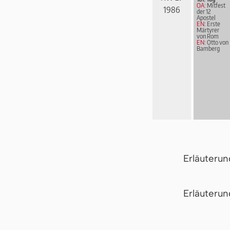
OA:
Mitfest
1986
der 12
Apostel
EN:
Erste
Märtyrer
von Rom
EN:
Otto von
Bamberg
Erläuteru
Er­läu­te­r