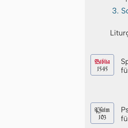
3. S
Litur
S
Biblia
1545
f
P
Pſalm
103
f