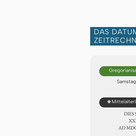
DAS DATUM
ZEITRECH
Gregorianis
Samstag,
♚
Mittelalte
DIES
ⅩⅪ
AD ⅯⅮ