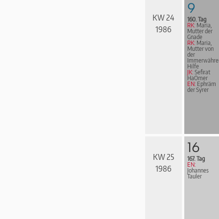
9
KW 24
160. Tag
RK:
Maria,
1986
Mutter der
Gnade
RK:
Maria,
Mutter von
der
Immerwähre
Hilfe
JK:
Sefirat
HaOmer
EN:
Ephräm
der Syrer
16
KW 25
167. Tag
EN:
1986
Johannes
Tauler