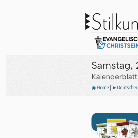
Samstag, 2
Kalenderblat
◉ Home
|
►Deutscher 