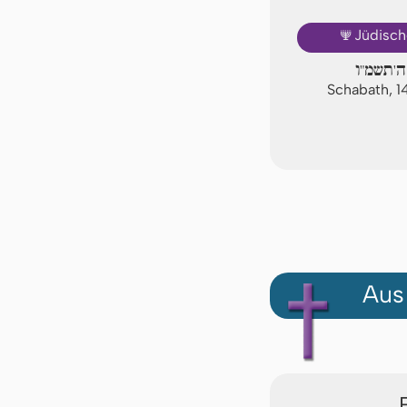
🕎
Jüdisch
ה'תשמ"ו
Schabath, 1
Aus