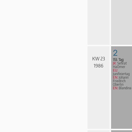
2
KW 23
153. Tag
JK:
Sefirat
1986
HaOmer
EU:
Junifeiertag
EN:
Johann
Friedrich
Oberlin
EN:
Blandina