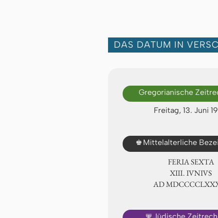
DAS DATUM IN VERS
Gregorianische Zeitr
Freitag, 13. Juni 1
♚
Mittelalterliche Bez
FERIA SEXTA
ⅩⅢ. IVNIVS
AD ⅯⅮⅭⅭⅭⅭⅬⅩⅩ
🕎
Jüdische Zeitrec