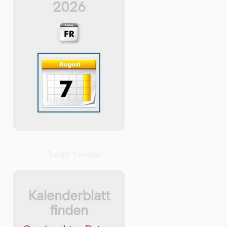
2026
Ewiger Kalender
Kalenderblatt
finden