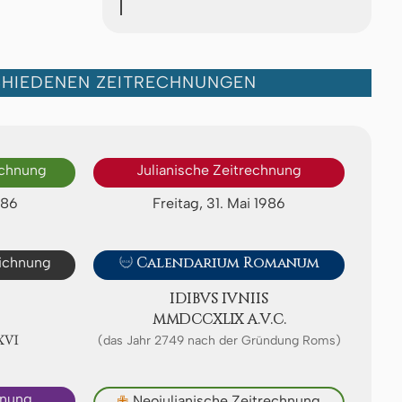
CHIEDENEN ZEITRECHNUNGEN
echnung
Julianische Zeitrechnung
986
Freitag, 31. Mai 1986
eichnung

Calendarium Romanum
IDIBVS IVNIIS
ⅯⅯⅮⅭⅭⅩⅬⅨ A.V.C.
ⅩⅥ
(das Jahr 2749 nach der Gründung Roms)
hnung
✙
Neojulianische Zeitrechnung