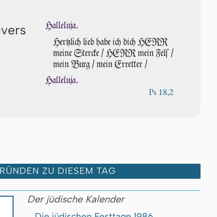
Halleluja.
avers
Hertzlich lieb habe ich dich HERR
meine Stercke / HERR mein Felſ /
mein Burg / mein Erretter /
Halleluja.
Ps 18,2
GRÜNDEN ZU DIESEM TAG
Der jüdische Kalender
Die jüdischen Festtage 1986