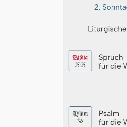
2. Sonnta
Liturgische
Spruch
Biblia
1545
für die
Psalm
Pſalm
36
für die