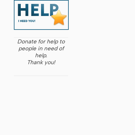
Donate for help to
people in need of
help.
Thank you!