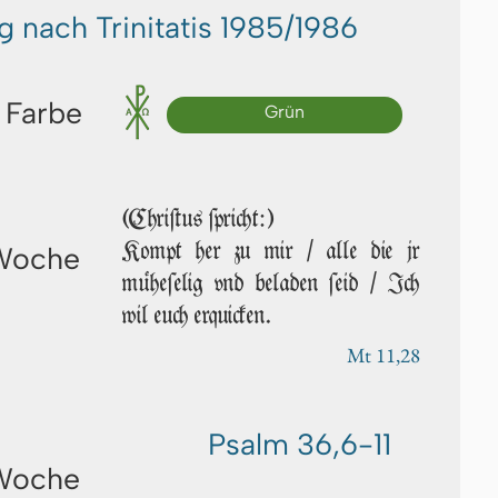
g nach Trinitatis 1985/1986
 Farbe
Grün
(Chriſtus ſpricht:)
Kompt her zu mir / alle die jr
 Woche
müheſelig vnd beladen ſeid / Ich
wil euch erquicken.
Mt 11,28
Psalm 36,6-11
 Woche