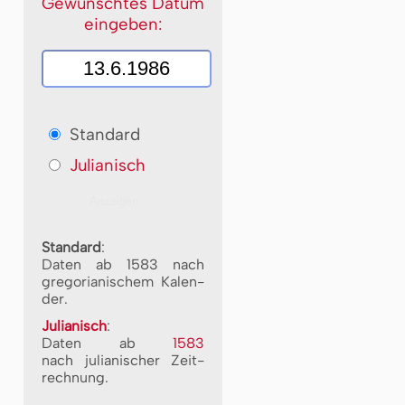
Gewünschtes Datum
eingeben:
Standard
Julianisch
Standard
:
Daten ab 1583 nach
gre­go­ri­a­ni­schem Ka­len­
der.
Julianisch
:
Daten ab
1583
nach ju­li­a­ni­scher Zeit­
rech­nung.