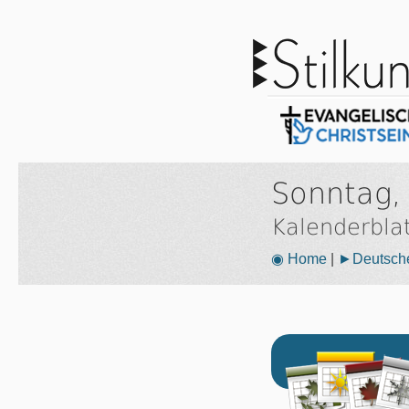
Sonntag, 
Kalenderbla
◉ Home
|
►Deutsche