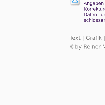
Angaben
Kor­rek­tu
Da­ten un
schlos­se
Text | Grafik
©by Reiner M