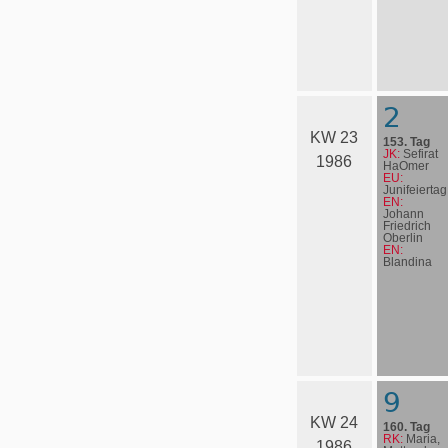
2
KW 23
153. Tag
JK:
Sefirat
1986
HaOmer
EU:
Junifeiertag
EN:
Johann
Friedrich
Oberlin
EN:
Blandina
9
KW 24
160. Tag
RK:
Maria,
1986