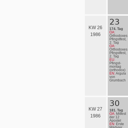
23
KW 26
174. Tag
OA:
1986
Orthodoxes
Pfingstfest,
2. Tag
OA:
Orthodoxes
Pfingstfest,
2. Tag
EU:
Pfingst­
mon­tag
(orthodox)
EN:
Argula
von
Grumbach
30
KW 27
181. Tag
OA:
Mitfest
1986
der 12
Apostel
EN:
Erste
Märtyrer