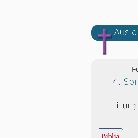
Aus d
F
4. So
Liturg
Biblia