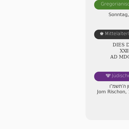
Gregorianis
Sonntag,
Mittelalte
♚
DIES 
ⅩⅫ.
AD ⅯⅮ
Jüdisch
🕎
ון ה'תשמ"ו
Jom Rischon,