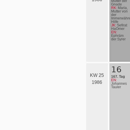
Mutter der
Gnade
RK:
Maria,
Mutter von
der
Immerwähr
Hilfe
JK:
Sefirat
HaOmer
EN:
Ephräm
der Syrer
16
KW 25
167. Tag
EN:
1986
Johannes
Tauler