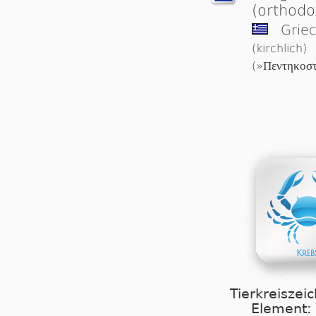
(orthodo
Griec
(kirchlich)
(»
Πεντηκοσ
Tierkreiszei
Element: