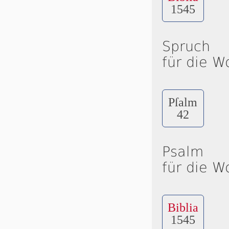
1545
Spruch
für die W
Pſalm
42
Psalm
für die W
Biblia
1545