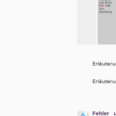
von Rom
EN:
Otto
von
Bamberg
Erläuter
Er­läu­te­
Fehler 