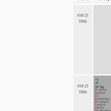
KW 23
1986
2
KW 23
153. Tag
JK:
Sefirat
1986
HaOmer
EU:
Junifeiertag
EN:
Johann
Friedrich
Oberlin
EN:
Blandina