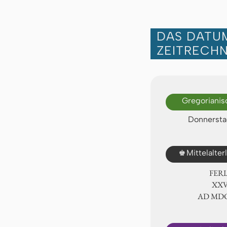
DAS DATUM
ZEITRECH
Gregorianis
Donnerstag
♚
Mittelalte
FER
ⅩⅩⅥ
AD ⅯⅮ