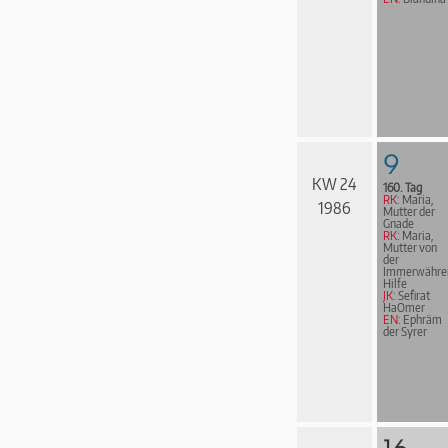
9
KW 24
160. Tag
RK:
Maria,
1986
Mutter der
Gnade
RK:
Maria,
Mutter von
der
Immerwähre
Hilfe
JK:
Sefirat
HaOmer
EN:
Ephräm
der Syrer