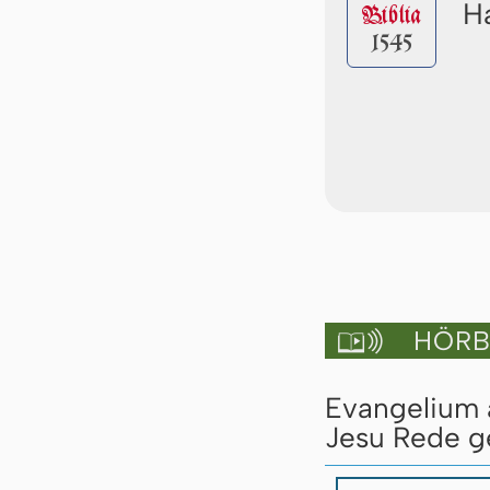
Ha
Biblia
1545
HÖRBU

Evangelium a
Jesu Rede ge