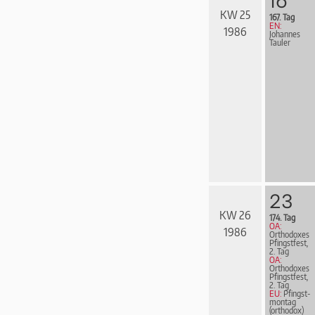
16
KW 25
167. Tag
EN:
1986
Johannes
Tauler
23
KW 26
174. Tag
OA:
1986
Orthodoxes
Pfingstfest,
2. Tag
OA:
Orthodoxes
Pfingstfest,
2. Tag
EU:
Pfingst­
mon­tag
(orthodox)