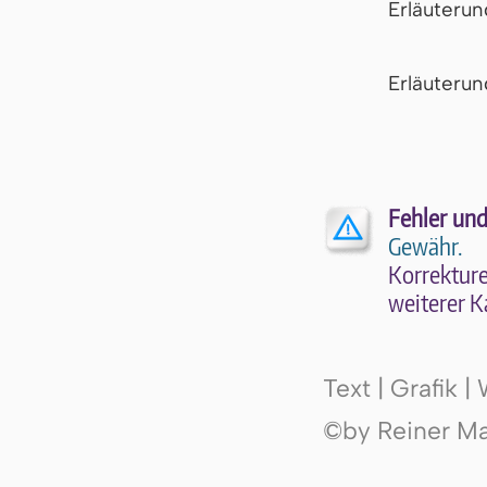
Erläuteru
Er­läu­te­r
Fehler und
Gewähr.
Kor­rek­tu­r
wei­te­rer K
Text | Grafik 
©by Reiner Mak