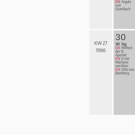
EN:
Argula
von
Grumbach
30
KW 27
181. Tag
OA:
Mitfest
1986
der 12
Apostel
EN:
Erste
Märtyrer
von Rom
EN:
Otto von
Bamberg