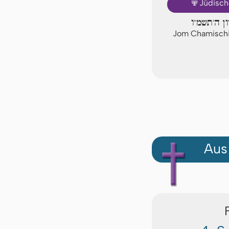
🕎
Jüdisch
ון ה'תשמ"ו
Jom Chamischi
Aus