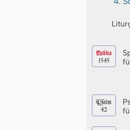
4. S
Litur
S
Biblia
1545
f
P
Pſalm
42
f