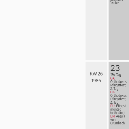
Tauler
23
KW 26
174. Tag
OA:
1986
Orthodoxes
Pfingstfest,
2. Tag
OA:
Orthodoxes
Pfingstfest,
2. Tag
EU:
Pfingst­
mon­tag
(orthodox)
EN:
Argula
von
Grumbach