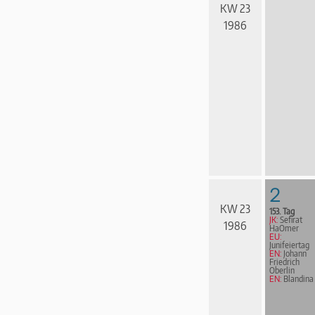
KW 23
1986
2
KW 23
153. Tag
JK:
Sefirat
1986
HaOmer
EU:
Junifeiertag
EN:
Johann
Friedrich
Oberlin
EN:
Blandina