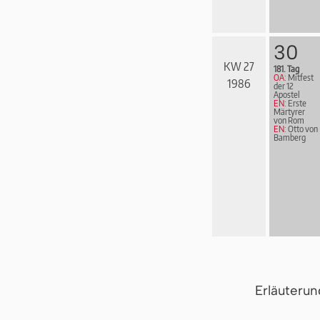
30
KW 27
181. Tag
OA:
Mitfest
1986
der 12
Apostel
EN:
Erste
Märtyrer
von Rom
EN:
Otto von
Bamberg
Erläuteru