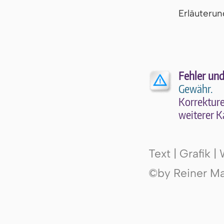
Er­läu­te­r
Fehler und
Gewähr.
Kor­rek­tu­r
wei­te­rer K
Text | Grafik 
©by Reiner Mak