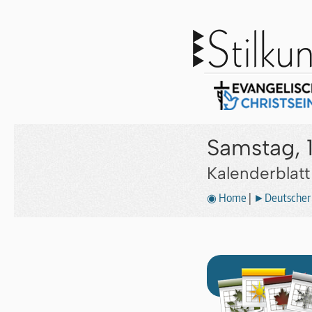
Samstag, 1
Kalenderblat
◉ Home
|
►Deutscher 