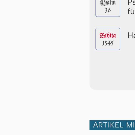
P
Pſalm
36
f
Ha
Biblia
1545
ARTIKEL M