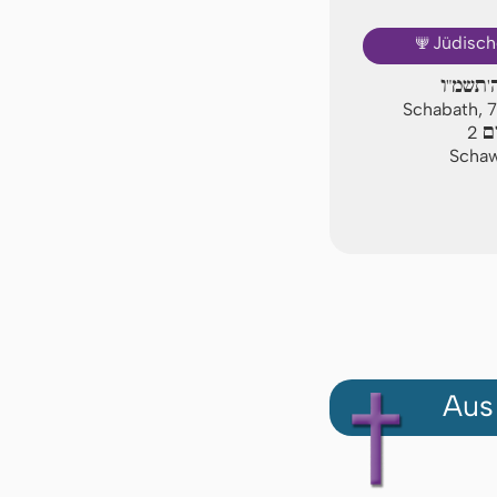
🕎
Jüdisch
'תשמ"ו
Schabath, 
ם
2
Schaw
Aus