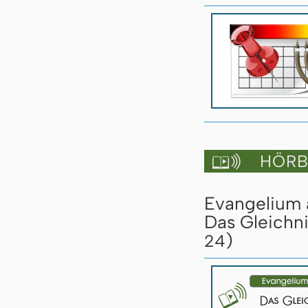
HÖRBU

Evangelium a
Das Gleichn
)
24