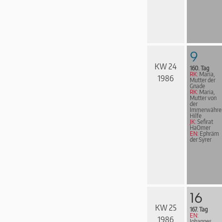
9
KW 24
160. Tag
RK:
Maria,
1986
Mutter der
Gnade
RK:
Maria,
Mutter von
der
Immerwähre
Hilfe
JK:
Sefirat
HaOmer
EN:
Ephräm
der Syrer
16
KW 25
167. Tag
EN:
1986
Johannes