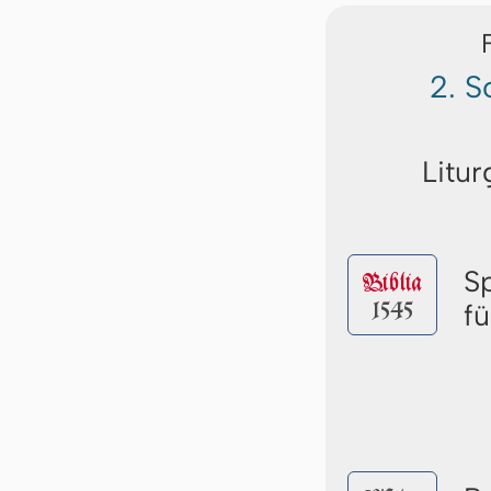
2. S
Litur
S
Biblia
1545
f