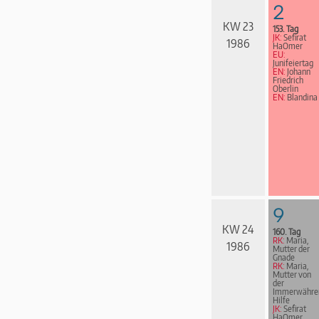
2
KW 23
153. Tag
JK:
Sefirat
1986
HaOmer
EU:
Junifeiertag
EN:
Johann
Friedrich
Oberlin
EN:
Blandina
9
KW 24
160. Tag
RK:
Maria,
1986
Mutter der
Gnade
RK:
Maria,
Mutter von
der
Immerwähre
Hilfe
JK:
Sefirat
HaOmer