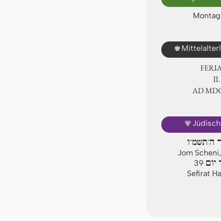
Montag,
♚
Mittelalte
FERI
Ⅱ.
AD ⅯⅮ
🕎
Jüdisch
ר ה'תשמ"ו
Jom Scheni,
יום
39
Sefirat H