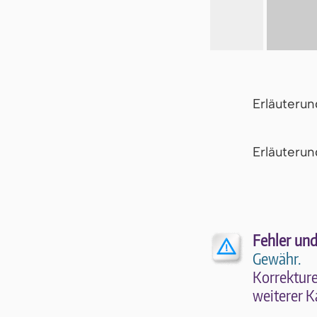
Erläuteru
Er­läu­te­r
Fehler und
Gewähr.
Kor­rek­tu­r
wei­te­rer K