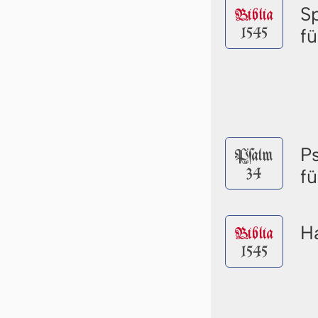
S
Biblia
1545
f
P
Pſalm
34
f
Ha
Biblia
1545