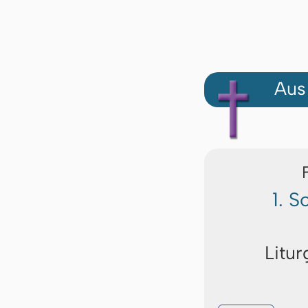
Aus
1. S
Litur