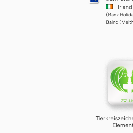
Irlan
(Bank Holida
Bainc (Meit
Tierkreiszeich
Element