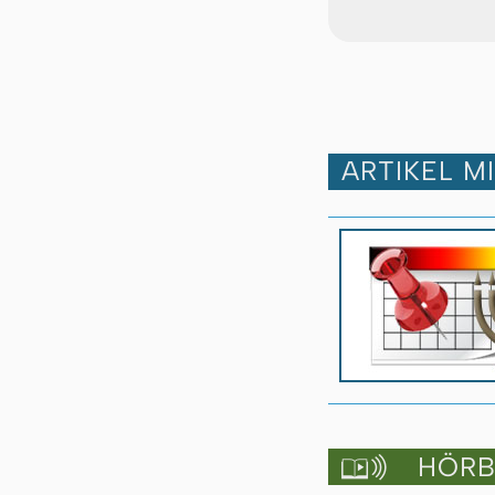
ARTIKEL M
HÖRBU
