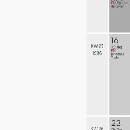
EN:
Ephräm
der Syrer
16
KW 25
167. Tag
EN:
1986
Johannes
Tauler
23
KW 26
174. Tag