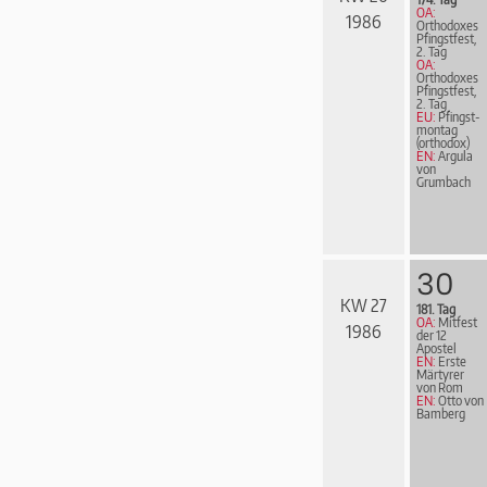
OA:
1986
Orthodoxes
Pfingstfest,
2. Tag
OA:
Orthodoxes
Pfingstfest,
2. Tag
EU:
Pfingst­
mon­tag
(orthodox)
EN:
Argula
von
Grumbach
30
KW 27
181. Tag
OA:
Mitfest
1986
der 12
Apostel
EN:
Erste
Märtyrer
von Rom
EN:
Otto von
Bamberg