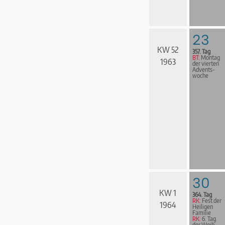
23
KW 52
357. Tag
BT:
Montag
1963
der vierten
Advents­
woche
30
KW 1
364. Tag
RK:
Fest der
1964
Heiligen
Familie
RK:
6. Tag
der Weih­