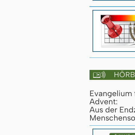
HÖRBU

Evangelium 
Advent:
Aus der End
Menschensoh