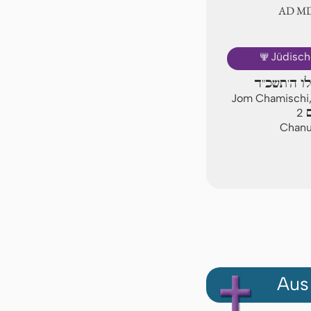
AD Ⅿ
🕎
Jüdisch
לו ה'תשכ"ד
Jom Chamischi,
ם
2
Chanuk
Aus