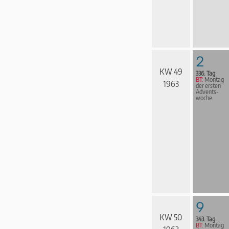
2
KW 49
336. Tag
BT:
Montag
1963
der ersten
Advents­
woche
9
KW 50
343. Tag
BT:
Montag