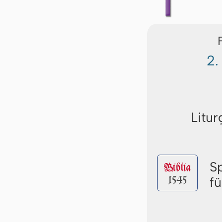
2.
Litur
S
Biblia
1545
f