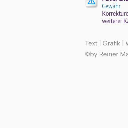
Gewähr.
Kor­rek­tu­r
wei­te­rer K
Text | Grafik 
©by Reiner Mak