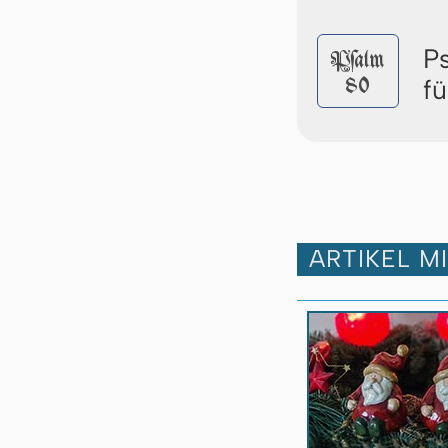
P
Pſalm
80
f
ARTIKEL M