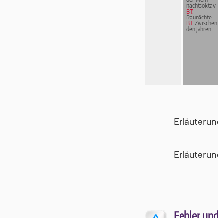
nachts­ok­tav
BT:
Raunächte
BT:
Zwischen
den Jahren
Erläuteru
Er­läu­te­r
Fehler und