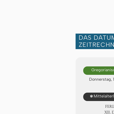
DAS DATUM
ZEITRECH
Gregorianis
Donnerstag, 
♚
Mittelalte
FER
Ⅻ. 