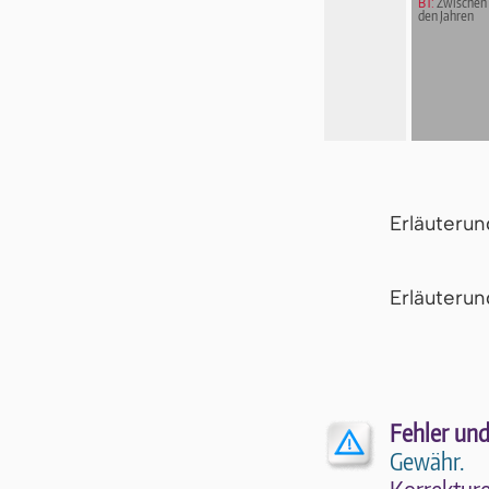
BT:
Zwischen
den Jahren
Erläuteru
Er­läu­te­r
Fehler und
Gewähr.