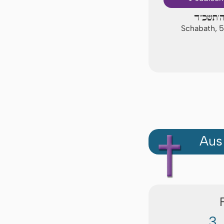
'תשכ"ד
Schabath, 
Aus
3.