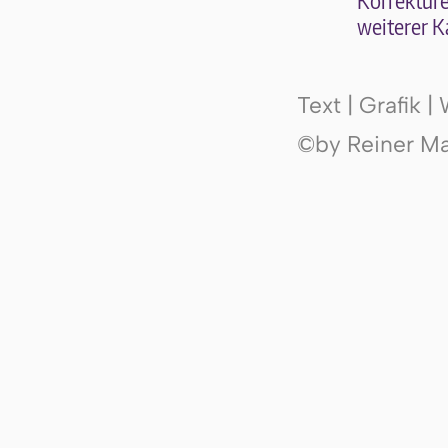
Kor­rek­tu­r
wei­te­rer K
Text | Grafik 
©by Reiner Mak