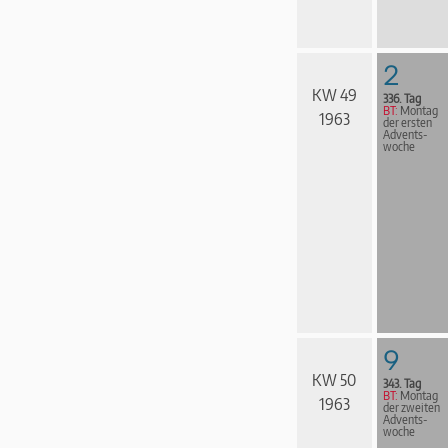
2
KW 49
336. Tag
BT:
Montag
1963
der ersten
Advents­
woche
9
KW 50
343. Tag
BT:
Montag
1963
der zweiten
Advents­
woche