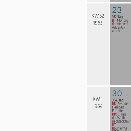
23
KW 52
357. Tag
BT:
Montag
1963
der vierten
Advents­
woche
30
KW 1
364. Tag
RK:
Fest der
1964
Heiligen
Familie
RK:
6. Tag
der Weih­
nachts­ok­tav
BT:
Raunächte