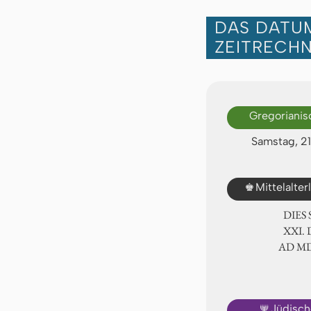
DAS DATUM
ZEITRECH
Gregorianis
Samstag, 2
♚
Mittelalte
DIES
ⅩⅪ. 
AD Ⅿ
🕎
Jüdisch