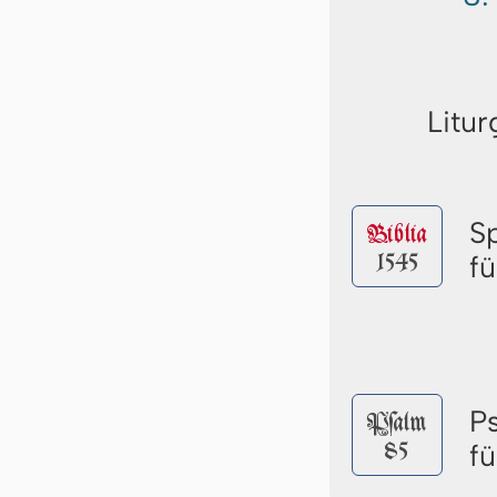
Litur
S
Biblia
1545
f
P
Pſalm
85
f