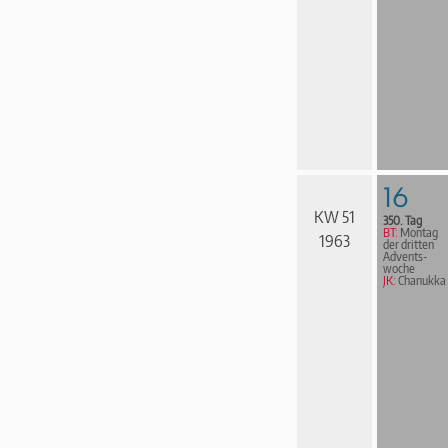
16
KW 51
350. Tag
BT:
Montag
1963
der dritten
Advents­
woche
JK:
Chanukka