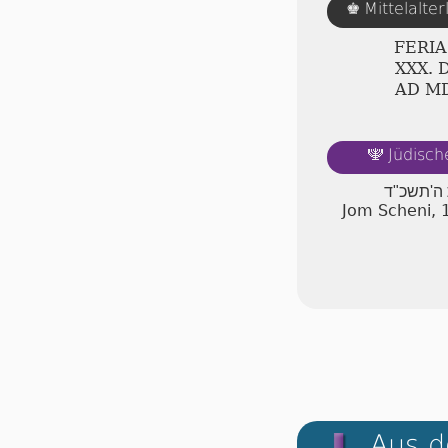
Mittelalte
♚
FERI
ⅩⅩⅩ.
AD Ⅿ
Jüdisch
🕎
 ה'תשכ"ד
Jom Scheni, 
Aus d