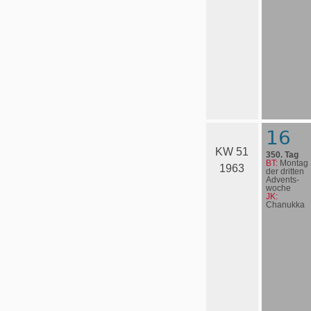
16
KW 51
350. Tag
BT:
Montag
1963
der dritten
Advents­
woche
JK:
Chanukka