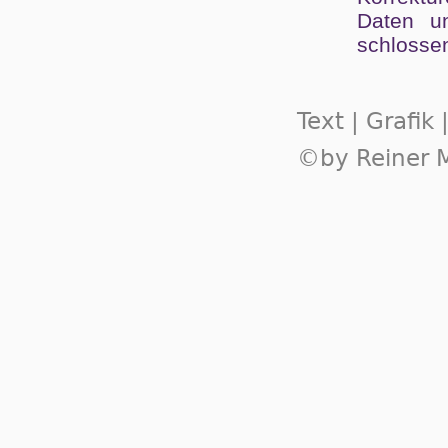
Da­ten un
schlos­se
Text | Grafik
©by Reiner M