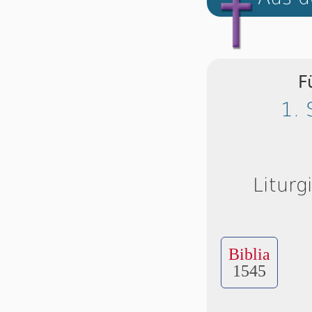
F
1. 
Liturg
Biblia
1545