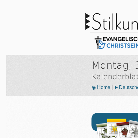
Montag, 
Kalenderbla
◉ Home
|
►Deutsche