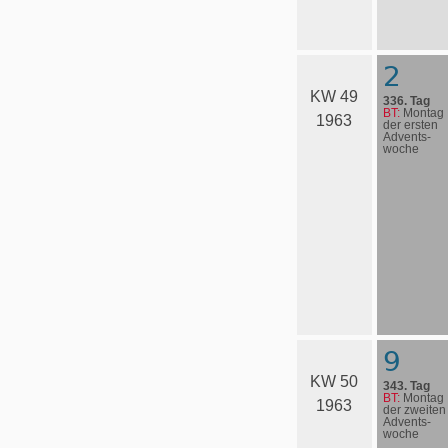
2
KW 49
336. Tag
BT:
Montag
1963
der ersten
Advents­
woche
9
KW 50
343. Tag
BT:
Montag
1963
der zweiten
Advents­
woche