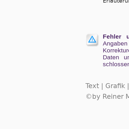
Er­läu­te­
Fehler 
Angaben
Kor­rek­tu
Da­ten un
schlos­se
Text | Grafik
©by Reiner M