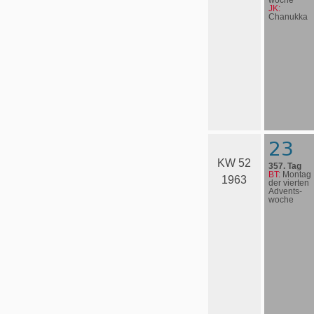
woche
JK:
Chanukka
23
KW 52
357. Tag
BT:
Montag
1963
der vierten
Advents­
woche