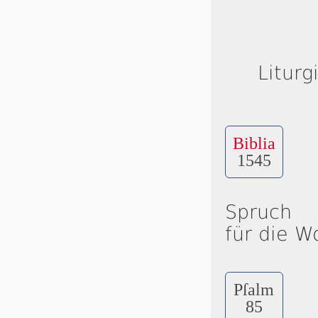
Liturg
Biblia
1545
Spruch
für die W
Pſalm
85