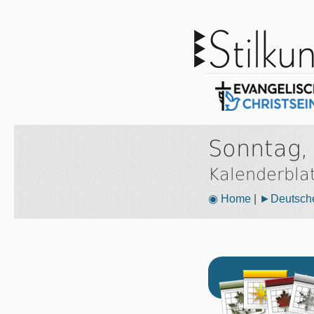
Sonntag,
Kalenderbla
◉ Home
|
►Deutsche