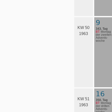
9
KW 50
343. Tag
BT:
Montag
1963
der zweiten
Advents­
woche
16
KW 51
350. Tag
BT:
Montag
1963
der dritten
Advents­