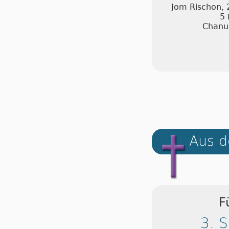
Jom Rischon, 
5
Chanuk
Aus d
F
3. 