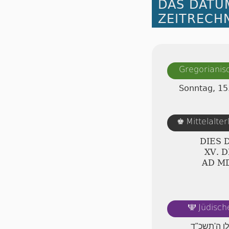
DAS DATU
ZEITRECH
Gregorianis
Sonntag, 1
Mittelalte
♚
DIES 
ⅩⅤ. 
AD Ⅿ
Jüdisch
🕎
לו ה'תשכ"ד