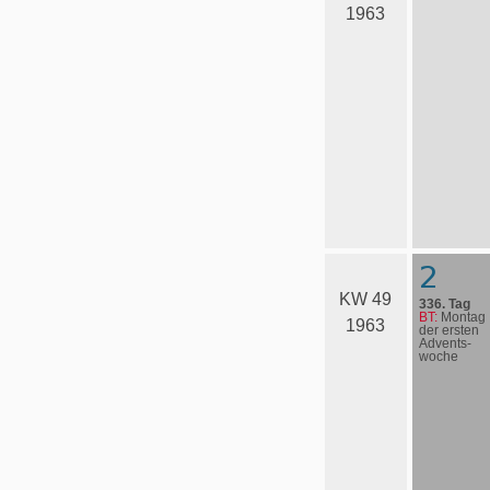
1963
2
KW 49
336. Tag
BT:
Montag
1963
der ersten
Advents­
woche