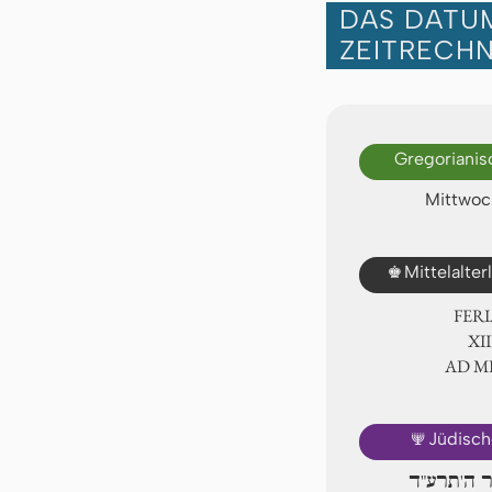
DAS DATUM
ZEITRECH
Gregorianis
Mittwoch
♚
Mittelalte
FER
ⅩⅢ
AD 
🕎
Jüdisch
יר ה'תרע"ד