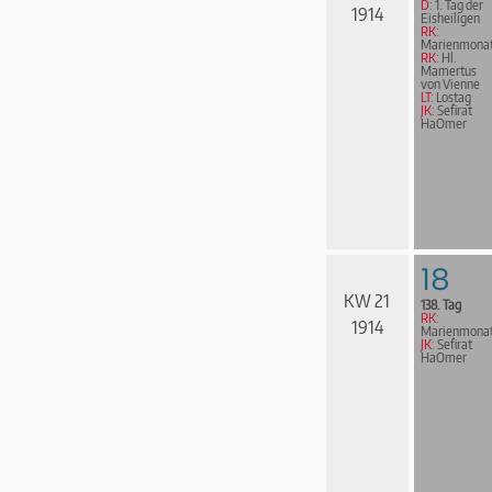
D:
1. Tag der
1914
Eisheiligen
RK:
Marienmona
RK:
Hl.
Mamertus
von Vienne
LT:
Lostag
JK:
Sefirat
HaOmer
18
KW 21
138. Tag
RK:
1914
Marienmona
JK:
Sefirat
HaOmer