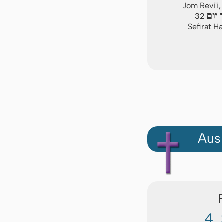
Jom Revi'i,
יום
32
Sefirat H
Aus
4.