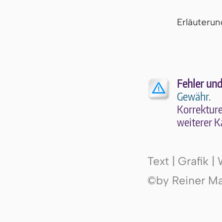
Er­läu­te­r
Fehler und
Gewähr.
Kor­rek­tu­r
wei­te­rer K
Text | Grafik 
©by Reiner Mak