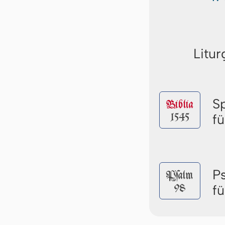
Litur
S
Biblia
1545
f
P
Pſalm
98
f