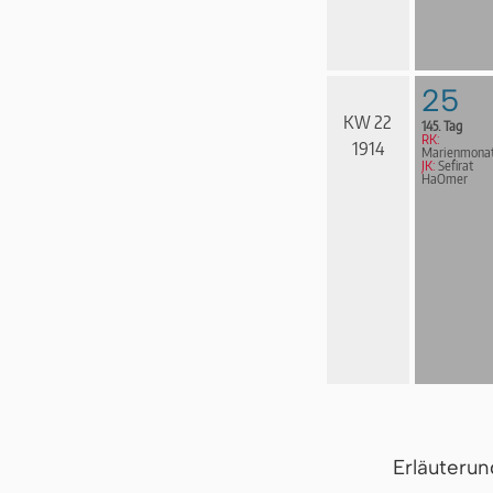
25
KW 22
145. Tag
RK:
1914
Marienmona
JK:
Sefirat
HaOmer
Erläuteru