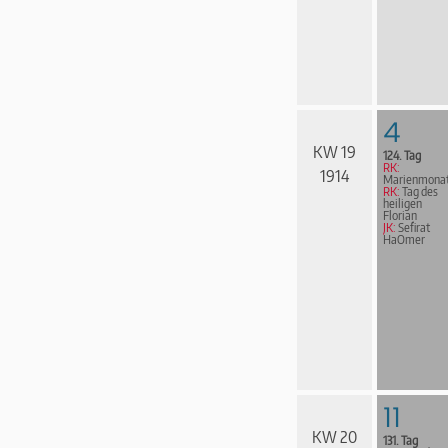
4
KW 19
124. Tag
RK:
1914
Marienmona
RK:
Tag des
heiligen
Florian
JK:
Sefirat
HaOmer
11
KW 20
131. Tag