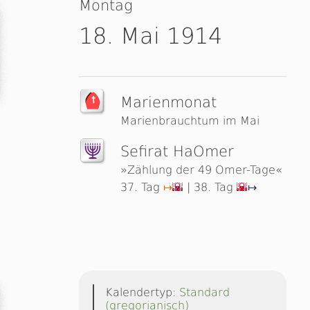
Montag
18. Mai 1914
Marienmonat
Marienbrauchtum im Mai
Sefirat HaOmer
»Zählung der 49 Omer-Tage«
37. Tag
| 38. Tag
↦
🌇
🌇
↦
Kalendertyp:
Standard
(gregorianisch)