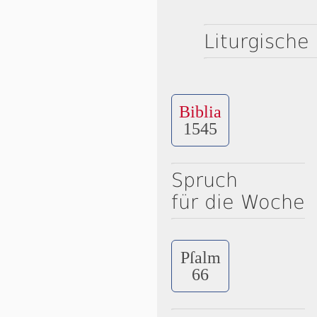
Liturgische
Biblia
1545
Spruch
für die Woche
Pſalm
66