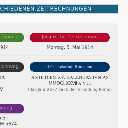
SCHIEDENEN ZEITRECHNUNGEN
rechnung
Julianische Zeitrechnung
1914
Montag, 5. Mai 1914
zeichnung

Calendarium Romanum
DA
ANTE DIEM XV. KA­LEN­DAS IVNIAS
ⅯⅯⅮⅭⅬⅩⅩⅦ A.V.C.
Ⅳ
(das Jahr 2677 nach der Gründung Roms)
chnung
יום 
 AM 5674