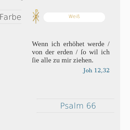
 Farbe
Weiß
Wenn ich erhöhet wer­de /
von der erden / ſo wil ich
ſie alle zu mir ziehen.
Joh 12,32
Psalm 66