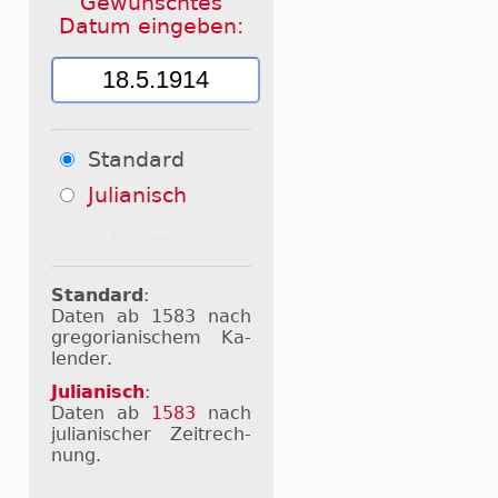
Gewünschtes
Datum eingeben:
Standard
Julianisch
Standard
:
Daten ab 1583 nach
gre­go­ri­a­ni­schem Ka­
len­der.
Julianisch
:
Daten ab
1583
nach
ju­li­a­ni­scher Zeit­rech­
nung.