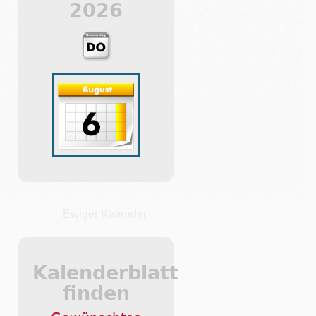
2026
Ewiger Kalender
Kalenderblatt
finden