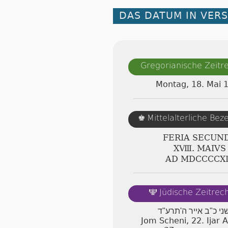
DAS DATUM IN VER
Gregorianische Zeit
Montag, 18. Mai 
Mittelalterliche Be
♚
FERIA SECUN
ⅩⅧ. MAIVS
AD ⅯⅮⅭⅭⅭⅭⅩ
Jüdische Zeitre
🕎
שני כ"ב אייר ה'תרע"ד
Jom Scheni, 22. Ijar