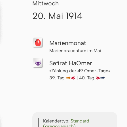
Mittwoch
20. Mai 1914
Marienmonat
Marienbrauchtum im Mai
Sefirat HaOmer
»Zählung der 49 Omer-Tage«
39. Tag
↦
🌇
| 40. Tag
🌇
↦
Kalendertyp:
Standard
(gregorianisch)