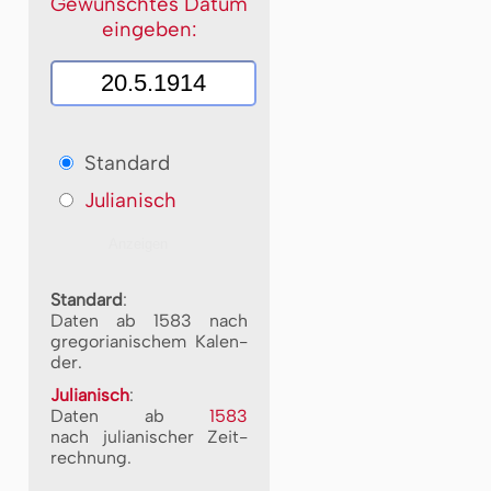
Gewünschtes Datum
eingeben:
Standard
Julianisch
Standard
:
Daten ab 1583 nach
gre­go­ri­a­ni­schem Ka­len­
der.
Julianisch
:
Daten ab
1583
nach ju­li­a­ni­scher Zeit­
rech­nung.