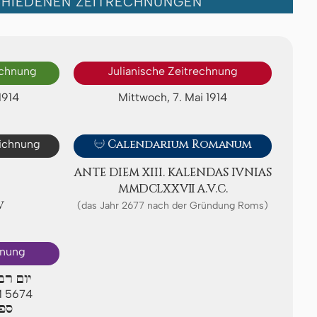
CHIEDENEN ZEITRECHNUNGEN
echnung
Julianische Zeitrechnung
1914
Mittwoch, 7. Mai 1914
eichnung

Calendarium Romanum
ANTE DIEM XIII. KA­LEN­DAS IVNIAS
ⅯⅯⅮⅭⅬⅩⅩⅦ A.V.C.
Ⅳ
(das Jahr 2677 nach der Gründung Roms)
hnung
יום רב
AM 5674
ספי