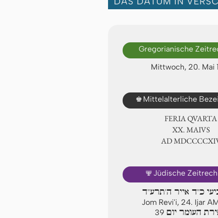
DAS DATUM IN VERS
Gregorianische Zeitr
Mittwoch, 20. Mai 
♚
Mittelalterliche Bez
FERIA QUARTA
ⅩⅩ. MAIVS
AD ⅯⅮⅭⅭⅭⅭⅩ
🕎
Jüdische Zeitrec
יעי כ"ד אייר ה'תרע"ד
Jom Revi'i, 24. Ijar 
רת העומר יום
39