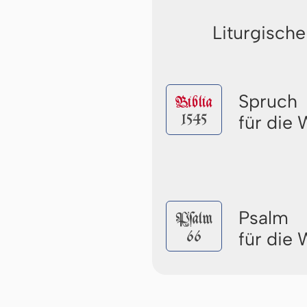
Liturgische
Spruch
Biblia
1545
für die
Psalm
Pſalm
66
für die