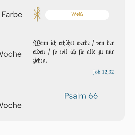
 Farbe
Weiß
Wenn ich erhöhet wer­de / von der
erden / ſo wil ich ſie alle zu mir
 Woche
ziehen.
Joh 12,32
Psalm 66
 Woche