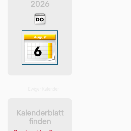
2026
Ewiger Kalender
Kalenderblatt
finden