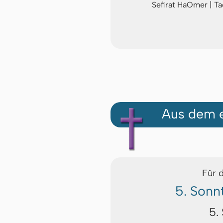
Sefirat HaOmer | T
Aus dem e
Für 
5. Sonn
5.