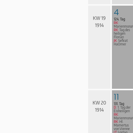
4
KW 19
124. Tag
RK:
1914
Marienmona
RK:
Tag des
heiligen
Florian
JK:
Sefirat
HaOmer
11
KW 20
131. Tag
D:
1. Tag der
1914
Eisheiligen
RK:
Marienmona
RK:
Hl.
Mamertus
von Vienne
LT:
Lostag