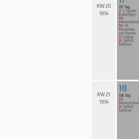
KW 20
131. Tag
D:
1. Tag der
1914
Eisheiligen
RK:
Marienmona
RK:
Hl.
Mamertus
von Vienne
LT:
Lostag
JK:
Sefirat
HaOmer
18
KW 21
138. Tag
RK:
1914
Marienmona
JK:
Sefirat
HaOmer