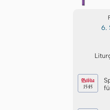
6.
Litur
S
Biblia
1545
f