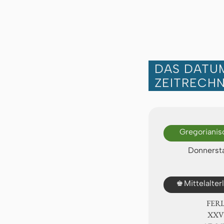
DAS DATUM
ZEITRECH
Gregorianis
Donnersta
♚
Mittelalte
FER
ⅩⅩⅧ