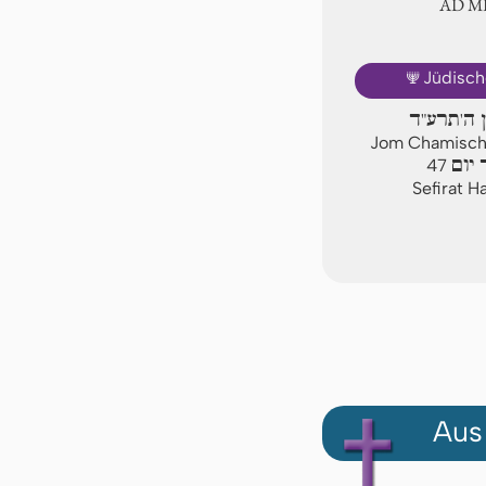
AD 
🕎
Jüdisch
ן ה'תרע"ד
Jom Chamischi
יום
47
Sefirat H
Aus