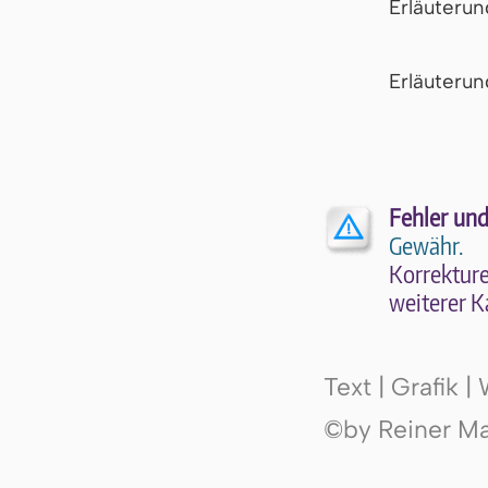
Erläuteru
Er­läu­te­r
Fehler und
Gewähr.
Kor­rek­tu­r
wei­te­rer K
Text | Grafik 
©by Reiner Mak