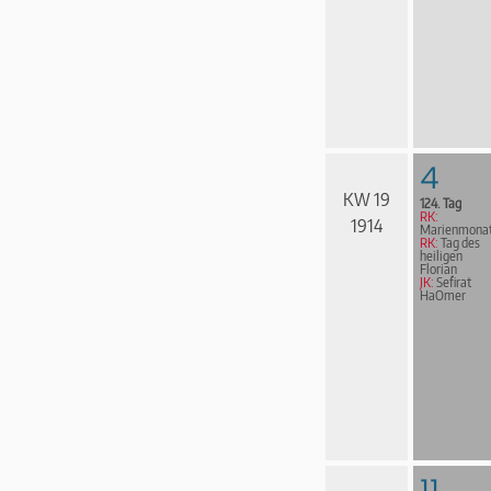
4
KW 19
124. Tag
RK:
1914
Marienmona
RK:
Tag des
heiligen
Florian
JK:
Sefirat
HaOmer
11