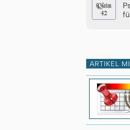
P
Pſalm
42
f
ARTIKEL M