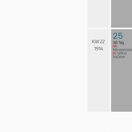
25
KW 22
145. Tag
RK:
1914
Marienmona
JK:
Sefirat
HaOmer