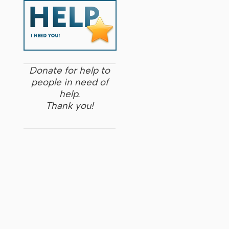
Donate for help to
people in need of
help.
Thank you!