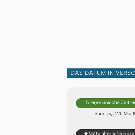
DAS DATUM IN VERS
Gregorianische Zeitr
Sonntag, 24. Mai 1
♚
Mittelalterliche Bez