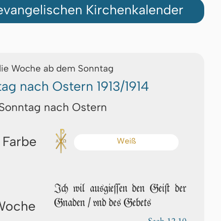
vangelischen Kirchenkalender
die Woche ab dem Sonntag
tag nach Ostern 1913/1914
 Sonntag nach Ostern
 Farbe
Weiß
Ich wil ausgieſſen den Geiſt der
Gnaden / vnd des Gebets
 Woche
Sach 12,10