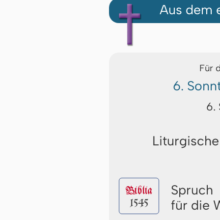
Aus dem e
Für 
6. Sonn
6.
Liturgische
Spruch
Biblia
1545
für die