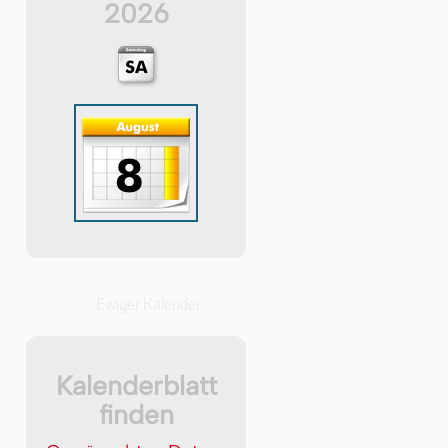
2026
Ewiger Kalender
Kalenderblatt
finden