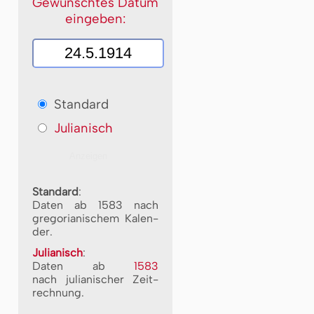
Gewünschtes Datum
eingeben:
Standard
Julianisch
Standard
:
Daten ab 1583 nach
gre­go­ri­a­ni­schem Ka­len­
der.
Julianisch
:
Daten ab
1583
nach ju­li­a­ni­scher Zeit­
rech­nung.