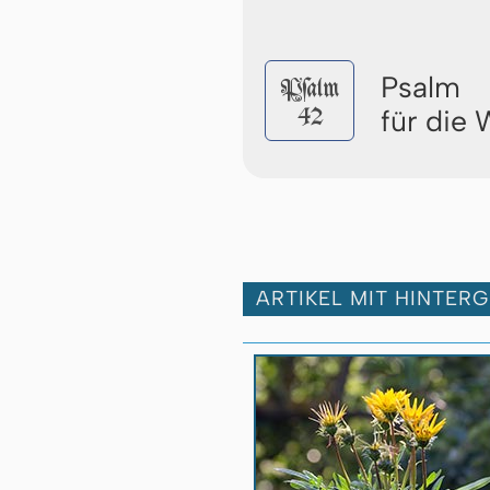
Psalm
Pſalm
42
für die
ARTIKEL MIT HINTER