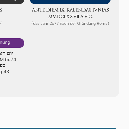
S
ANTE DIEM IX. KA­LEN­DAS IVNIAS
ⅯⅯⅮⅭⅬⅩⅩⅦ A.V.C.
Ⅳ
(das Jahr 2677 nach der Gründung Roms)
hnung
יום רא
 AM 5674
ספי
ag 43