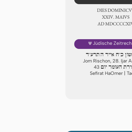
DIES DOMINICU
ⅩⅩⅣ. MAIVS
AD ⅯⅮⅭⅭⅭⅭⅩ
🕎
Jüdische Zeitrec
שון כ"ח אייר ה'תרע"ד
Jom Rischon, 28. Ijar
רת העומר יום
43
Sefirat HaOmer | T