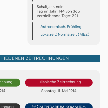
Schaltjahr: nein
Tag im Jahr: 144 von 365
Verbleibende Tage: 221
Astronomisch: Frühling
Lokalzeit: Normalzeit (MEZ)
CHIEDENEN ZEITRECHNUNGEN
echnung
Julianische Zeitrechnung
914
Sonntag, 11. Mai 1914
eichnung

Calendarium Romanum