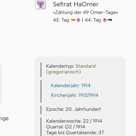
Sefirat HaOmer
»Zählung der 49 Omer-Tage«
43. Tag
↦
🌇
| 44. Tag
🌇
↦
Kalendertyp:
Standard
(gregorianisch)
Kalenderjahr: 1914
Kirchenjahr: 1913/1914
Epoche: 20. Jahrhundert
inge
Kalenderwoche: 22 / 1914
Quartal: Q2 / 1914
Tage bis Quartalsende: 37