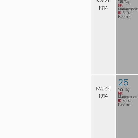
KW 21
138. Tag
RK:
1914
Marienmona
JK:
Sefirat
HaOmer
25
KW 22
145. Tag
RK:
1914
Marienmona
JK:
Sefirat
HaOmer