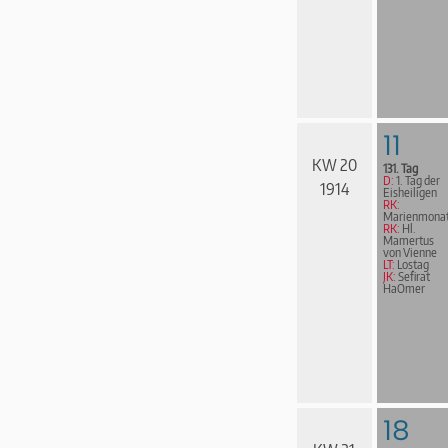
11
KW 20
131. Tag
D:
1. Tag der
1914
Eisheiligen
RK:
Marienmona
RK:
Hl.
Mamertus
von Vienne
LT:
Lostag
JK:
Sefirat
HaOmer
18