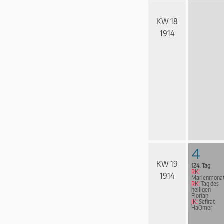
KW 18
1914
4
KW 19
124. Tag
RK:
1914
Marienmona
RK:
Tag des
heiligen
Florian
JK:
Sefirat
HaOmer