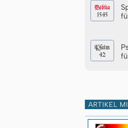
S
Biblia
1545
f
P
Pſalm
42
f
ARTIKEL M