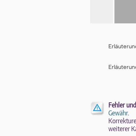
Erläuteru
Er­läu­te­r
Fehler und
Gewähr.
Kor­rek­tu­r
wei­te­rer K