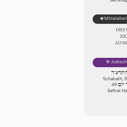
♚
Mittelalte
DIES
ⅩⅩ
AD 
🕎
Jüdisch
ה'תרע"ד
Schabath, 
יום
49
Sefirat H