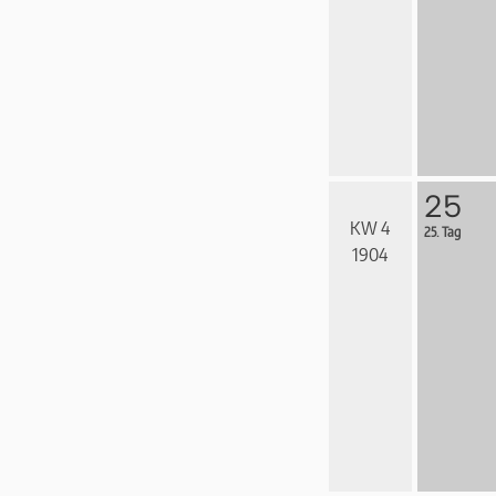
25
KW 4
25. Tag
1904