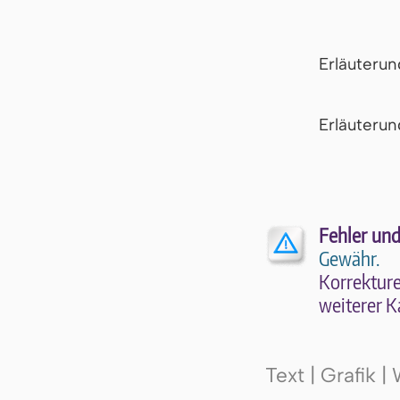
Erläuteru
Er­läu­te­r
Fehler und
Gewähr.
Kor­rek­tu­r
wei­te­rer K
Text | Grafik 