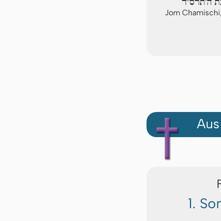
בת ה'תרס"ד
Jom Chamischi
Aus
1. S