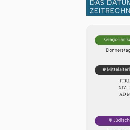
DAS DATUM
ZEITRECH
Gregorianis
Donnerstag,
♚
Mittelalte
FER
ⅩⅣ. 
AD 
🕎
Jüdisch