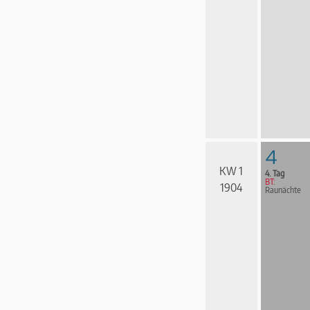
4
KW 1
4. Tag
BT:
1904
Raunächte