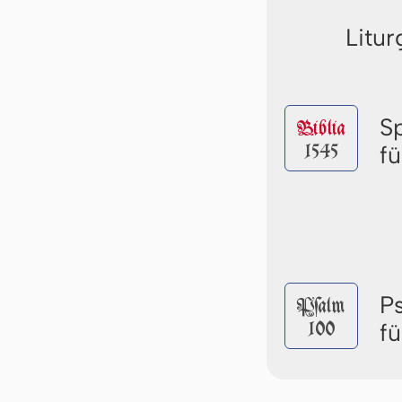
Litur
S
Biblia
1545
f
P
Pſalm
100
f