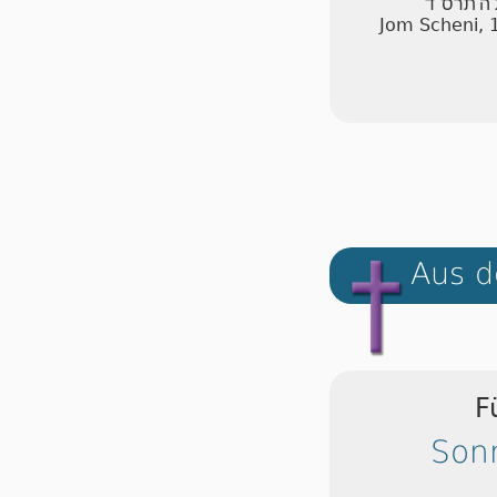
 ה'תרס"ד
Jom Scheni, 
Aus d
F
Son