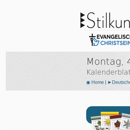
Montag, 
Kalenderbla
◉ Home
|
►Deutsche