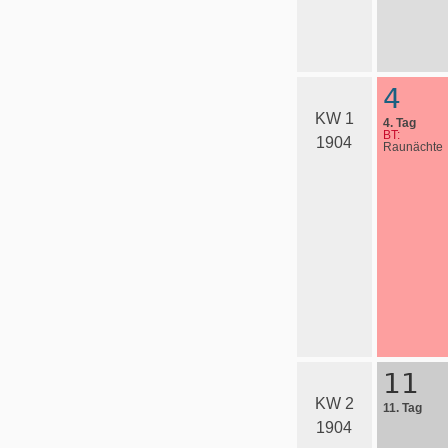
4
KW 1
4. Tag
BT:
1904
Raunächte
11
KW 2
11. Tag
1904