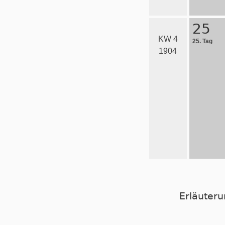
25
KW 4
25. Tag
1904
Erläuter