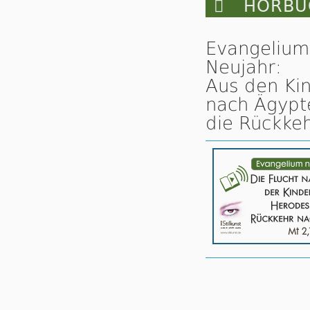

HÖRBUC
Evangelium
Neujahr:
Aus den Kin
nach Ägypt
die Rückkeh