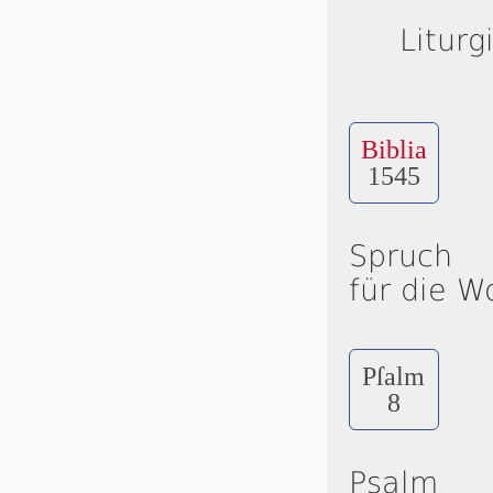
Liturg
Biblia
1545
Spruch
für die W
Pſalm
8
Psalm