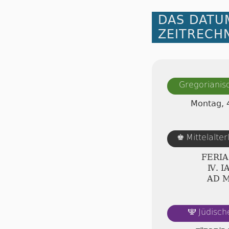
DAS DATU
ZEITRECH
Gregorianis
Montag, 
Mittelalte
♚
FERI
Ⅳ. I
AD 
Jüdisch
🕎