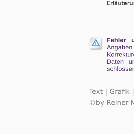
Er­läu­te­
Fehler 
Angaben
Kor­rek­tu
Da­ten un
schlos­se
Text | Grafik
©by Reiner M