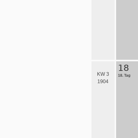
18
KW 3
18. Tag
1904