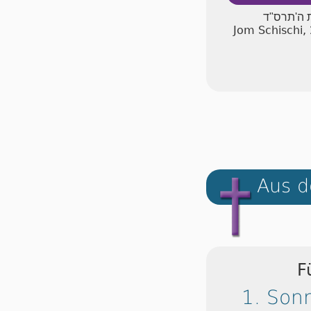
ת ה'תרס"ד
Jom Schischi,
Aus d
F
1. Son