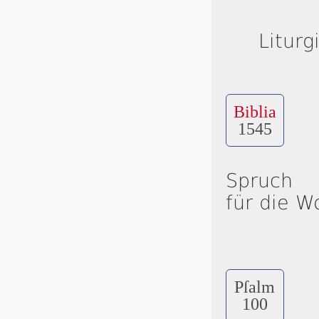
Liturg
Biblia
1545
Spruch
für die W
Pſalm
100