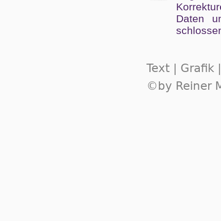
Kor­rek­tu
Da­ten un
schlos­se
Text | Grafik
©by Reiner M