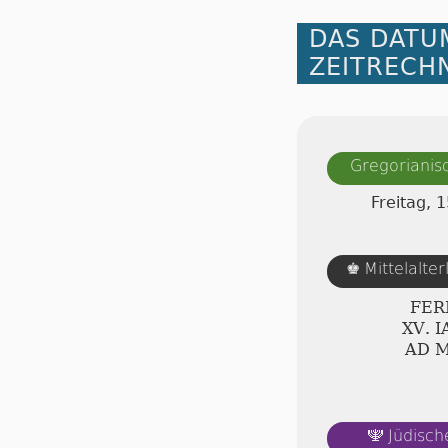
DAS DATU
ZEITRECH
Gregorianis
Freitag, 
Mittelalte
♚
FER
ⅩⅤ. 
AD 
Jüdisch
🕎