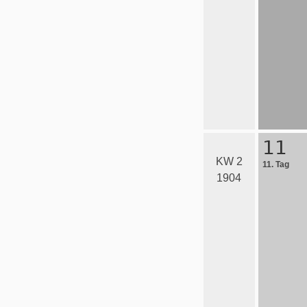
11
KW 2
11. Tag
1904