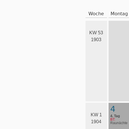
Woche
Montag
KW 53
1903
4
KW 1
4. Tag
BT:
1904
Raunächte