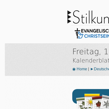
Freitag, 
Kalenderbla
◉ Home
|
►Deutsche