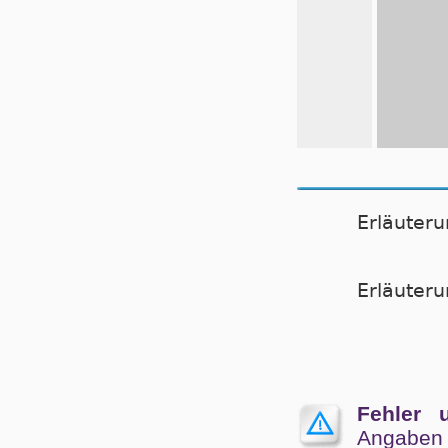
Erläuter
Er­läu­te­
Fehler 
Angaben