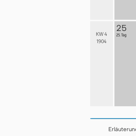
25
KW 4
25. Tag
1904
Erläuteru