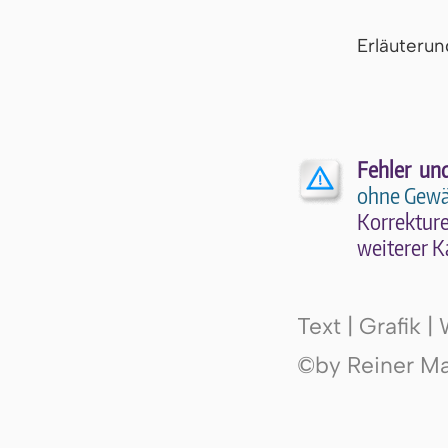
Er­läu­te­r
Fehler un
ohne Gewä
Kor­rek­tu­r
wei­te­rer K
Text | Grafik 
©by Reiner Mak