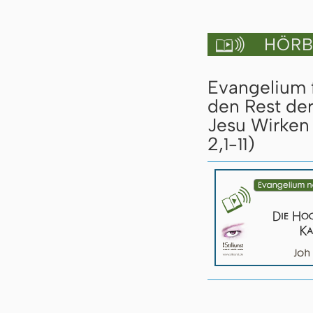
HÖRBU

Evangelium 
den Rest de
Jesu Wirken 
2,
)
1-11