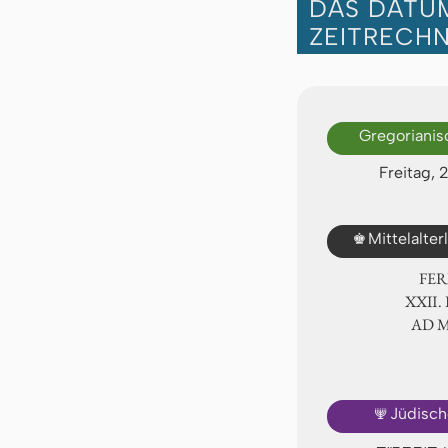
DAS DATUM
ZEITRECH
Gregorianis
Freitag, 
♚
Mittelalte
FER
ⅩⅫ. 
AD 
🕎
Jüdisch