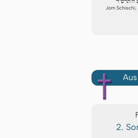
ט ה'תרס"ד
Jom Schischi,
Aus
2. So