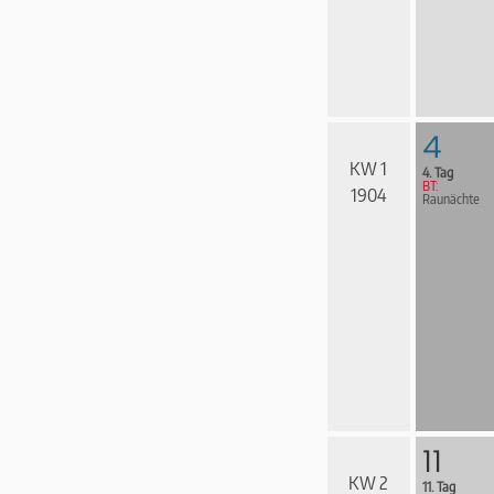
4
KW 1
4. Tag
BT:
1904
Raunächte
11
KW 2
11. Tag