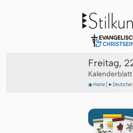
Freitag, 2
Kalenderblat
◉ Home
|
►Deutscher 