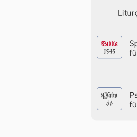
Litur
S
Biblia
1545
f
P
Pſalm
66
f