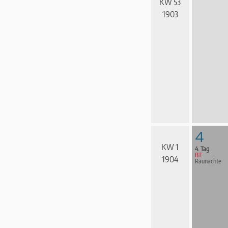
KW 53
1903
4
KW 1
4. Tag
BT:
1904
Raunächte