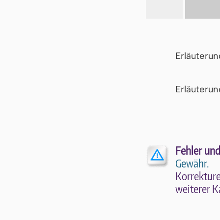
Erläuteru
Er­läu­te­r
Fehler und
Gewähr.
Kor­rek­tu­r
wei­te­rer K