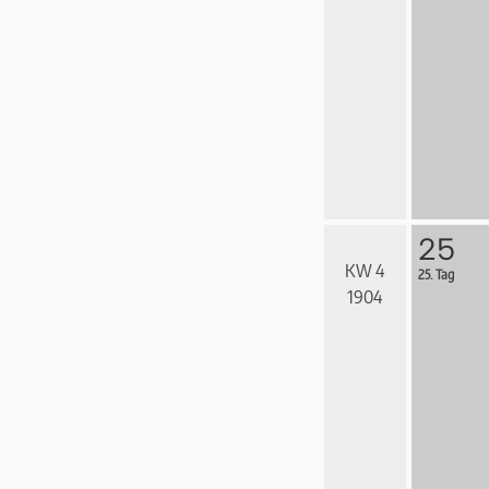
25
KW 4
25. Tag
1904