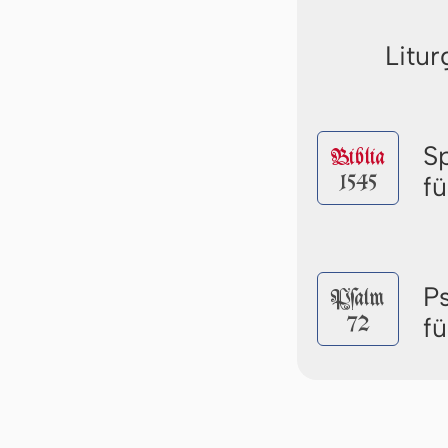
Litur
S
Biblia
1545
fü
P
Pſalm
72
fü