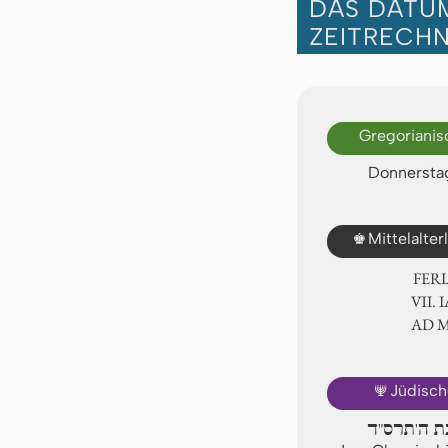
DAS DATUM
ZEITRECH
Gregorianis
Donnerstag
♚
Mittelalte
FER
Ⅶ. I
AD 
🕎
Jüdisch
בת ה'תרס"ד