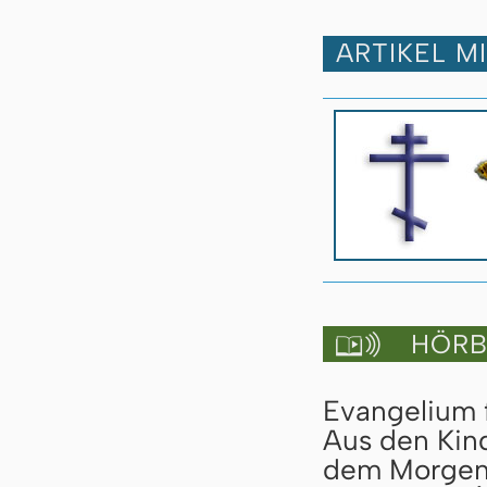
ARTIKEL M
HÖRBU

Evangelium 
Aus den Kin
dem Morgenl