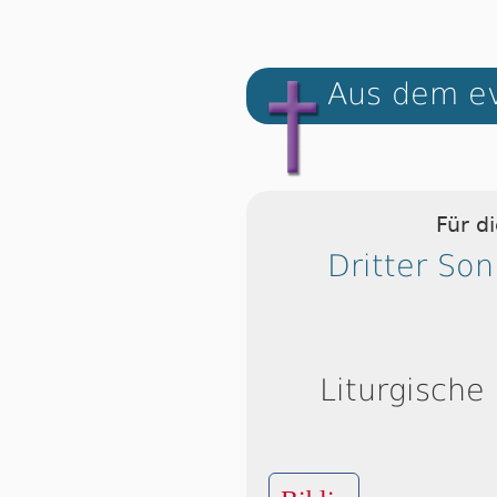
Aus dem ev
Für d
Dritter So
Liturgische