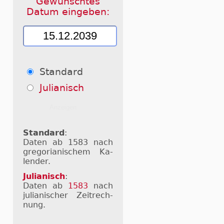
Gewünschtes
Datum eingeben:
Standard
Julianisch
Standard
:
Daten ab 1583 nach
gre­go­ri­a­ni­schem Ka­
len­der.
Julianisch
:
Daten ab
1583
nach
ju­li­a­ni­scher Zeit­rech­
nung.