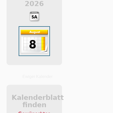
2026
Ewiger Kalender
Kalenderblatt
finden