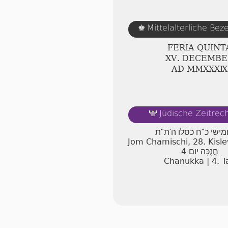
Mittelalterliche Be
♚
FERIA QUINT
ⅩⅤ. DECEMBE
AD ⅯⅯⅩⅩⅩⅨ
Jüdische Zeitre
🕎
מישי כ"ח כסלו ה'ת"ת
Jom Chamischi, 28. Kisl
4
חֲנֻכָּה יום
Chanukka | 4. T