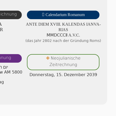
zeichnung

Calendarium Romanum
A
ANTE DIEM XVIII. KA­LEN­DAS IA­NV­A­
R
RI­AS
ⅯⅯⅮⅭⅭⅭⅡ A.V.C.
(das Jahr 2802 nach der Gründung Roms)
chnung
Neojulianische
✙
Zeitrechnung
יום ח
ew AM 5800
Donnerstag, 15. Dezember 2039
ag