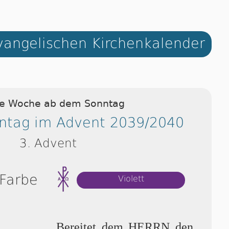
angelischen Kirchenkalender
ie Woche ab dem Sonntag
nntag im Advent 2039/2040
3. Advent
 Farbe
Violett
Bereitet dem HERRN den