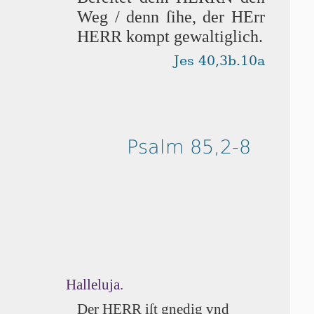
Weg / denn ſi­he, der HErr
HERR kompt gewaltiglich.
Jes 40,3b.10a
Psalm 85,2-8
Halleluja.
Der HERR iſt gnedig vnd