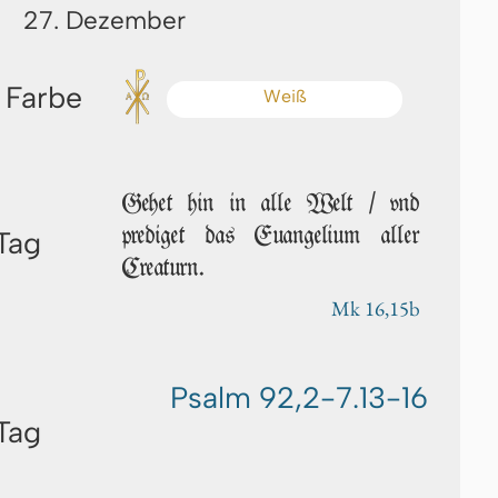
27. Dezember
 Farbe
Weiß
Gehet hin in alle Welt / vnd
prediget das Euangelium aller
Tag
Cre­a­turn.
Mk 16,15b
Psalm 92,2-7.13-16
Tag