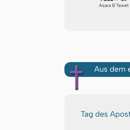
Asara B'Tewet
Aus dem e
Tag des Apost