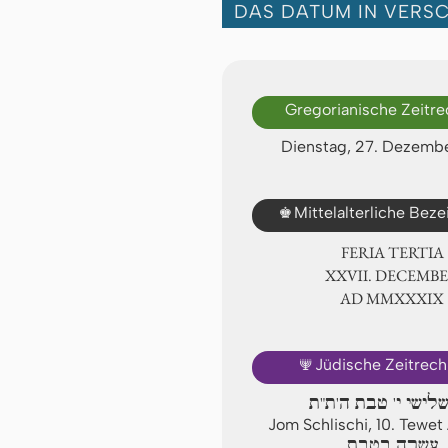
DAS DATUM IN VERS
Gregorianische Zeitr
Dienstag, 27. Dezemb
♚
Mittelalterliche Bez
FERIA TERTIA
ⅩⅩⅦ. DECEMB
AD ⅯⅯⅩⅩⅩⅨ
🕎
Jüdische Zeitrec
שלישי י' טבת ה'ת"ת
Jom Schlischi, 10. Tewe
עשרה בטבת