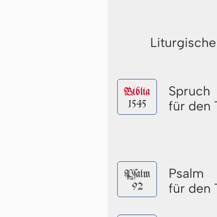
Liturgische
Spruch
Biblia
1545
für den 
Psalm
Pſalm
92
für den 