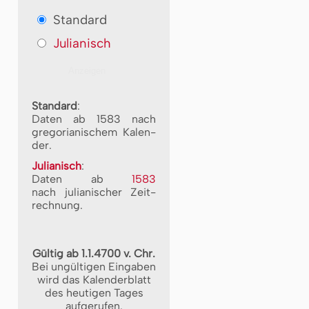
Standard
Julianisch
Standard
:
Daten ab 1583 nach
gre­go­ri­a­ni­schem Ka­len­
der.
Julianisch
:
Daten ab
1583
nach ju­li­a­ni­scher Zeit­
rech­nung.
Gültig ab 1.1.4700 v. Chr.
Bei ungültigen Eingaben
wird das Kalenderblatt
des heutigen Tages
aufgerufen.