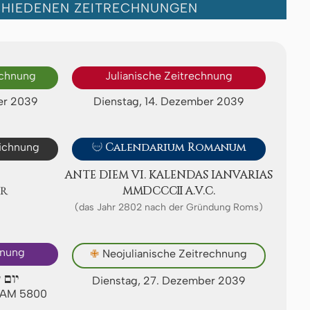
CHIEDENEN ZEITRECHNUNGEN
echnung
Julianische Zeitrechnung
er 2039
Dienstag, 14. Dezember 2039
eichnung

Calendarium Romanum
ANTE DIEM VI. KA­LEN­DAS IA­NV­A­RI­AS
ER
ⅯⅯⅮⅭⅭⅭⅡ A.V.C.
(das Jahr 2802 nach der Gründung Roms)
hnung
✙
Neojulianische Zeitrechnung
יום 
Dienstag, 27. Dezember 2039
t AM 5800