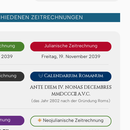
CHIEDENEN ZEITRECHNUNGEN
echnung
Julianische Zeitrechnung
r 2039
Freitag, 19. November 2039
eichnung

Calendarium Romanum
ANTE DIEM IV. NONAS DE­CEMB­RES
ⅯⅯⅮⅭⅭⅭⅡ A.V.C.
(das Jahr 2802 nach der Gründung Roms)
hnung
✙
Neojulianische Zeitrechnung