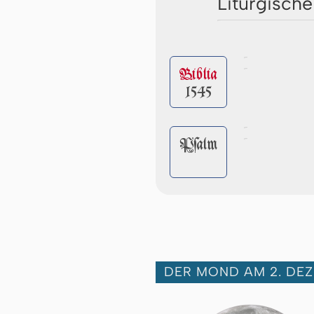
Liturgische
Biblia
1545
Pſalm
DER MOND AM 2. DE