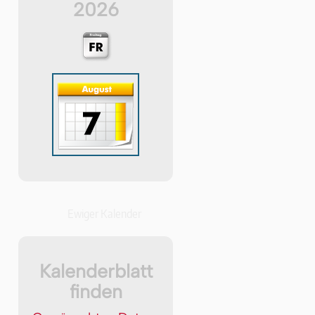
2026
Ewiger Kalender
Kalenderblatt
finden