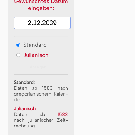
Gewünschtes Datum
eingeben:
Standard
Julianisch
Standard
:
Daten ab 1583 nach
gre­go­ri­a­ni­schem Ka­len­
der.
Julianisch
:
Daten ab
1583
nach ju­li­a­ni­scher Zeit­
rech­nung.