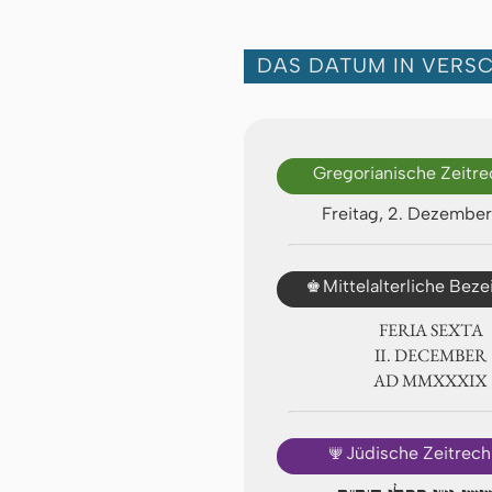
DAS DATUM IN VERS
Gregorianische Zeitr
Freitag, 2. Dezembe
♚
Mittelalterliche Bez
FERIA SEXTA
Ⅱ. DECEMBER
AD ⅯⅯⅩⅩⅩⅨ
🕎
Jüdische Zeitrec