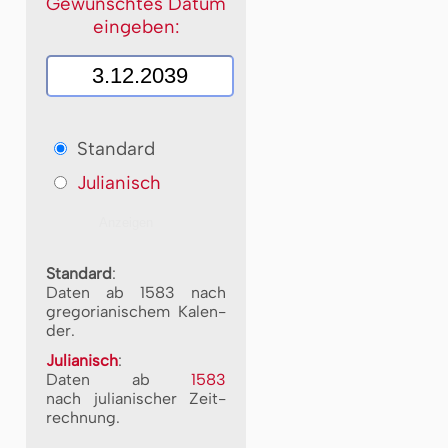
Gewünschtes Datum
eingeben:
Standard
Julianisch
Standard
:
Daten ab 1583 nach
gre­go­ri­a­ni­schem Ka­len­
der.
Julianisch
:
Daten ab
1583
nach ju­li­a­ni­scher Zeit­
rech­nung.