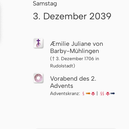
Samstag
3. Dezember 2039
Æmilie Juliane von
Barby-Mühlingen
(† 3. Dezember 1706 in
Rudolstadt)
Vorabend des 2.
Advents
Adventskranz:
🕯
↦
🌇
|
🕯🕯
🌇
↦