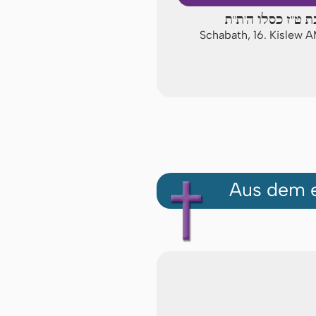
 ט"ז כסלו ה'ת"ת
Schabath, 16. Kislew 
Aus dem e