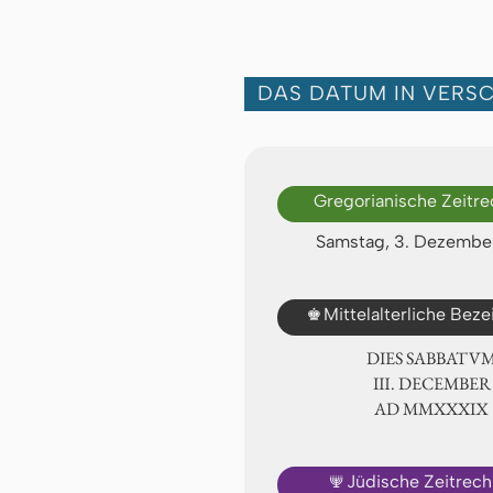
DAS DATUM IN VERS
Gregorianische Zeitr
Samstag, 3. Dezembe
♚
Mittelalterliche Bez
DIES SABBATU
Ⅲ. DECEMBER
AD ⅯⅯⅩⅩⅩⅨ
🕎
Jüdische Zeitrec