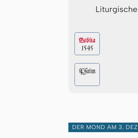
Liturgische
Biblia
1545
Pſalm
DER MOND AM 3. DE