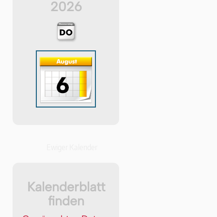
2026
Ewiger Kalender
Kalenderblatt
finden