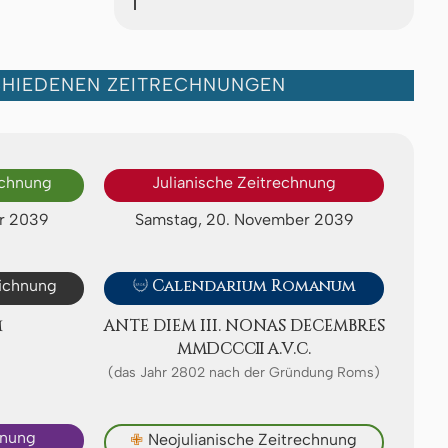
CHIEDENEN ZEITRECHNUNGEN
echnung
Julianische Zeitrechnung
r 2039
Samstag, 20. November 2039
eichnung

Calendarium Romanum
M
ANTE DIEM III. NONAS DE­CEMB­RES
ⅯⅯⅮⅭⅭⅭⅡ A.V.C.
(das Jahr 2802 nach der Gründung Roms)
hnung
✙
Neojulianische Zeitrechnung