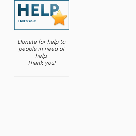
Donate for help to
people in need of
help.
Thank you!