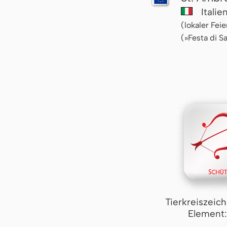
Italie
(lokaler Fei
(»Festa di S
Tierkreiszeic
Element: