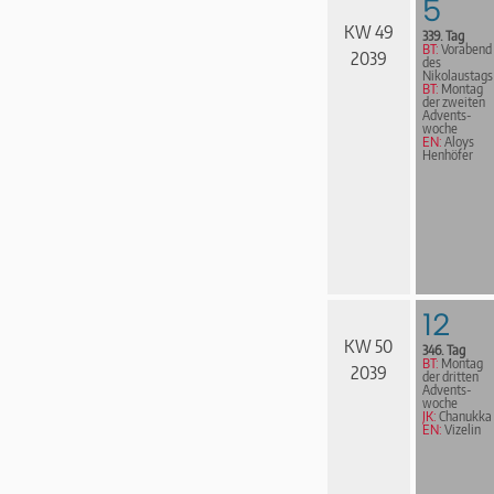
5
KW 49
339. Tag
BT:
Vorabend
2039
des
Nikolaustags
BT:
Montag
der zweiten
Advents­
woche
EN:
Aloys
Henhöfer
12
KW 50
346. Tag
BT:
Montag
2039
der dritten
Advents­
woche
JK:
Chanukka
EN:
Vizelin