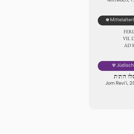
♚
Mittelalte
FER
Ⅶ. 
AD
🕎
Jüdisch
סלו ה'ת"ת
Jom Revi'i, 