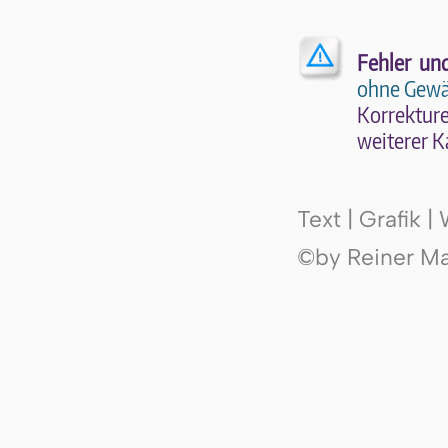
Stephanus
Fehler un
ohne Gewä
Kor­rek­tu­r
wei­te­rer K
Text | Grafik 
©by Reiner Mak