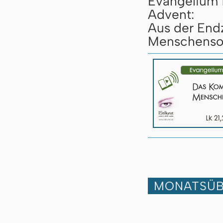
Evangelium 
Advent:
Aus der End
Menschensoh
MONATSÜB