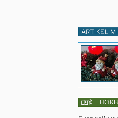
ARTIKEL M
HÖRBU
