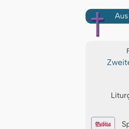
Aus
Zweit
Litur
S
Biblia