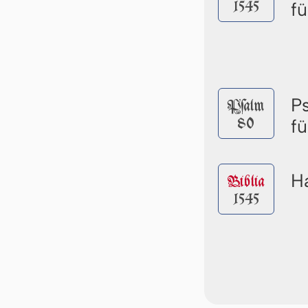
1545
f
P
Pſalm
80
f
Ha
Biblia
1545