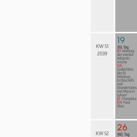
19
KW 51
353. Tag
BT:
Montag
2039
der vierten
Advents­
woche
OA:
Gedächtnis
des hl.
Nikolaus,
Erzbischofs
und
Wundertätes
von Myra in
Lykien
JK:
Chanukka
EN:
Paul
Blau
26
KW 52
360. Tag