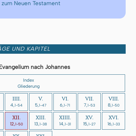
de zum Neuen Testament
GE UND KAPITEL
Evangelium nach Johannes
Index
Gliederung
IIII.
V.
VI.
VII.
VIII.
4,
5,
6,
7,
8,
1-54
1-47
1-71
1-53
1-50
XII.
XIII.
XIIII.
XV.
XVI.
12,
13,
14,
15,
16,
1-50
1-38
1-31
1-27
1-33