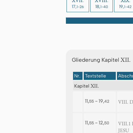
XVII.
XVIII.
XIX.
17,
18,
19,
1-26
1-40
1-42
XII.
Gliederung Kapitel
Nr.
Textstelle
Abschn
XII.
Kapitel
11,
- 19,
VIII.
55
42
11,
- 12,
VIII.
55
50
JESU