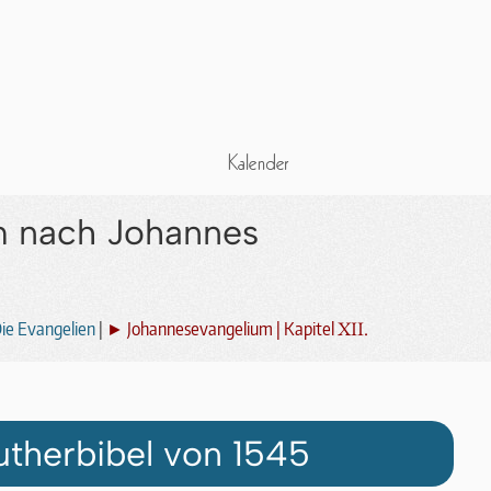
m nach Johannes
XII.
ie Evangelien
|
► Johannesevangelium | Kapitel
utherbibel von 1545