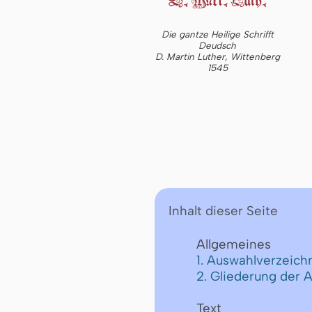
Die gantze Heilige Schrifft
Deudsch
D. Martin Luther, Wittenberg
1545
Inhalt dieser Seite
Allgemeines
1. Auswahlverzeichn
2. Gliederung der 
Text