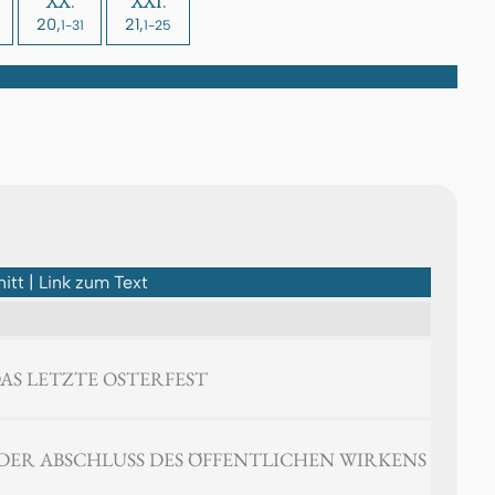
XX.
XXI.
20,
21,
1-31
1-25
itt | Link zum Text
 DAS LETZTE OSTERFEST
1 DER ABSCHLUSS DES ÖFFENTLICHEN WIRKENS