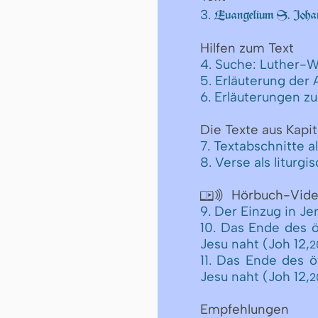
3.
Euangelium S. Johan
Hilfen zum Text
4. Suche: Luther-W
5. Erläuterung der
6. Erläuterungen z
Die Texte aus Kapit
7. Textabschnitte a
8. Verse als liturg
Hörbuch-Vid

9. Der Einzug in Je
10. Das Ende des ö
Jesu naht (Joh 12,
2
11. Das Ende des ö
Jesu naht (Joh 12,
2
Empfehlungen