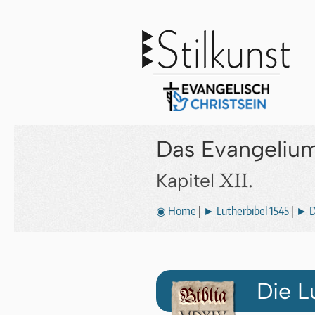
Das Evangeliu
XII.
Kapitel
◉ Home
|
► Lutherbibel 1545
|
► D
Die L