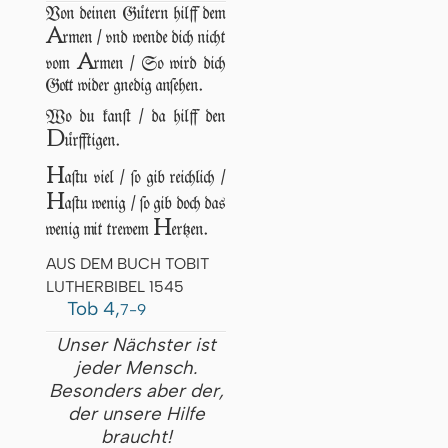
Von deinen Gütern hilff dem
A
rmen / vnd wende dich nicht
A
vom
rmen / So wird dich
Gott wider gnedig anſehen.
Wo du kanſt / da hilff den
D
ürfftigen.
H
aſtu viel / ſo gib reichlich /
H
aſtu wenig / ſo gib doch das
H
wenig mit trewem
ertzen.
AUS DEM BUCH TOBIT
LUTHERBIBEL 1545
Tob 4,
7-9
Unser Nächster ist
jeder Mensch.
Besonders aber der,
der unsere Hilfe
braucht!