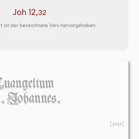
Joh 12,
32
t ist der bezeichnete Vers hervorgehoben.
Ohne Hervorhebung
Euangelium
 Johannes.
[305a]