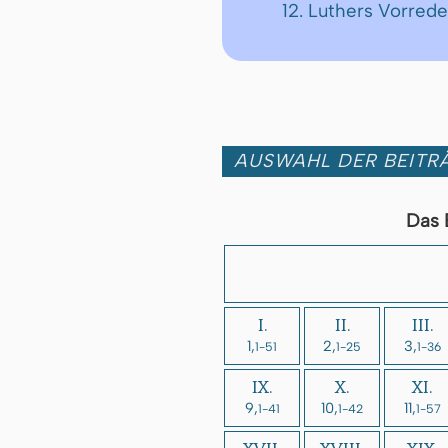
12. Luthers Vorre
AUSWAHL DER BEITRÄ
Das 
I.
II.
III.
1,
2,
3,
1-51
1-25
1-36
IX.
X.
XI.
9,
10,
11,
1-41
1-42
1-57