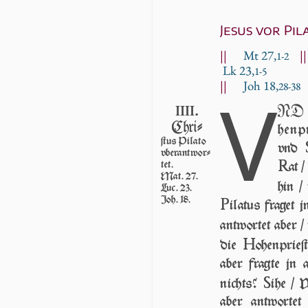
Jesus vor Pil
||
Mt 27,
|
1-2
Lk 23,
1-5
||
Joh 18,
V
28-38
IIII.
ND b
Chri-
hen­p
ſtus Pilato
vnd
vberant­wor­
R
tet.
at 
Mat. 27.
hin /
Luc. 23.
Joh. 18.
P
i­la­tus fra­g
ant­wor­tet aber 
H
die
o­hen­prie
aber fragte jn 
S
nichts?
ihe / W
aber ant­wor­te