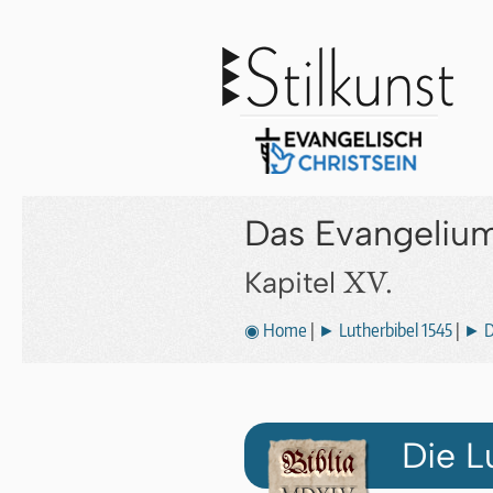
Das Evangeliu
XV.
Kapitel
◉ Home
|
► Lutherbibel 1545
|
► D
Die L