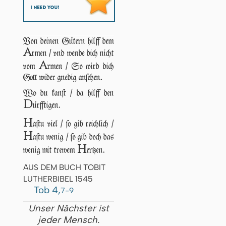
Von deinen Gütern hilff dem
A
rmen / vnd wende dich nicht
A
vom
rmen / So wird dich
Gott wider gnedig anſehen.
Wo du kanſt / da hilff den
D
ürfftigen.
H
aſtu viel / ſo gib reichlich /
H
aſtu wenig / ſo gib doch das
H
wenig mit trewem
ertzen.
AUS DEM BUCH TOBIT
LUTHERBIBEL 1545
Tob 4,
7-9
Unser Nächster ist
jeder Mensch.