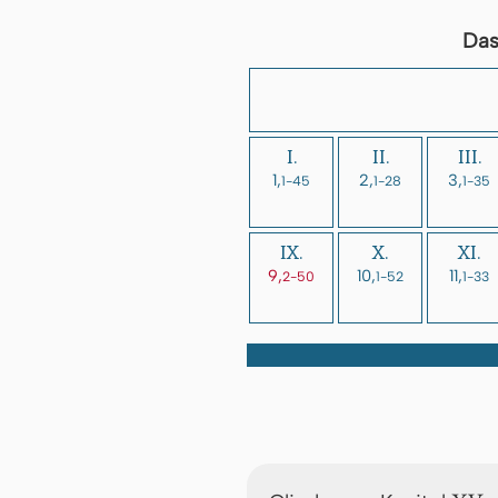
Das
I.
II.
III.
1,
2,
3,
1-45
1-28
1-35
IX.
X.
XI.
9,
10,
11,
2-50
1-52
1-33