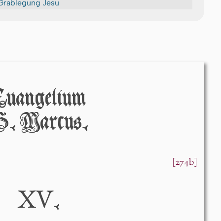
Grablegung Jesu
Euangelium
. Marcus.
[274b]
XV
.