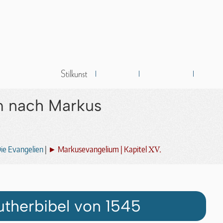
m nach Markus
XV.
ie Evangelien
|
► Markusevangelium | Kapitel
utherbibel von 1545