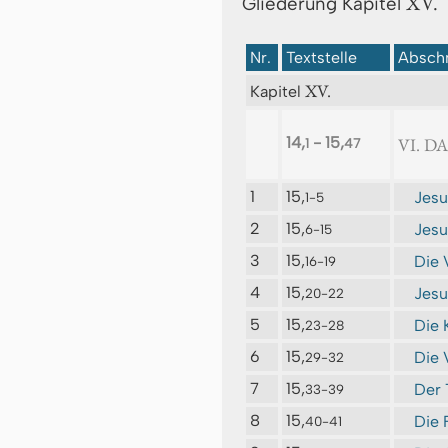
XV.
Gliederung Kapitel
Nr.
Textstelle
Abschn
XV.
Kapitel
14,
- 15,
VI. D
1
47
1
15,
Jesu
1-5
2
15,
Jesu
6-15
3
15,
Die 
16-19
4
15,
Jesu
20-22
5
15,
Die 
23-28
6
15,
Die 
29-32
7
15,
Der 
33-39
8
15,
Die 
40-41