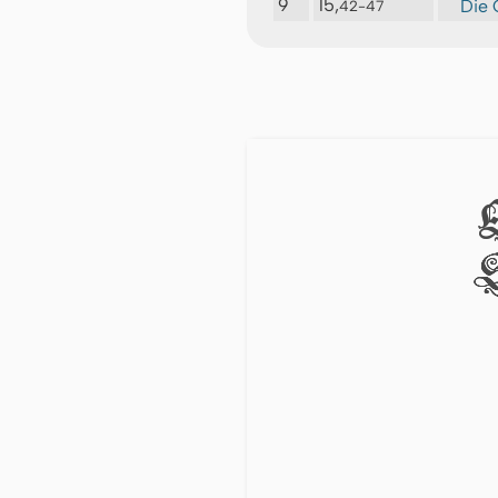
9
15,
Die 
42-47
S