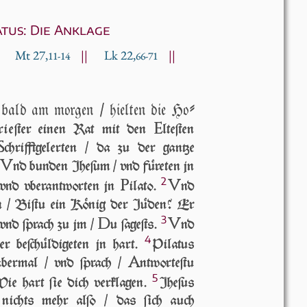
atus: Die Anklage
|
Mt 27,
||
Lk 22,
||
11-14
66-71
ald am mor­gen / hiel­ten die Ho­
E
rie­ſter ei­nen Rat mit den
l­te­ſten
S
chrifft­ge­ler­ten / da zu der gan­tze
V
/
nd bun­den Jhe­ſum / vnd fü­re­ten jn
2
P
V
 vnd vber­ant­wor­ten jn
i­la­to.
nd
et jn / Biſtu ein König der Jü­den? Er
3
D
V
/ vnd ſprach zu jm /
u ſa­geſts.
nd
4
­ſter beſchüldigeten jn hart.
Pilatus
A
abermal / vnd ſprach /
nt­wor­te­ſtu
5
ie hart ſie dich ver­kla­gen.
Jhe­ſus
t nichts mehr al­ſo / das ſich auch