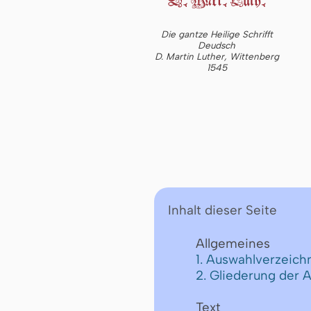
Die gantze Heilige Schrifft
Deudsch
D. Martin Luther, Wittenberg
1545
Inhalt dieser Seite
Allgemeines
1. Auswahlverzeichn
2. Gliederung der 
Text