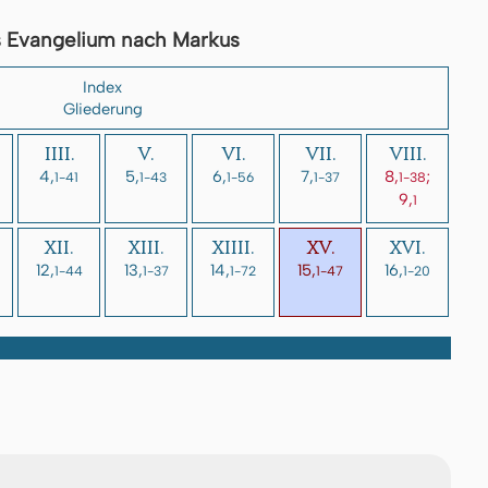
 Evangelium nach Markus
Index
Gliederung
IIII.
V.
VI.
VII.
VIII.
4,
5,
6,
7,
8,
;
1-41
1-43
1-56
1-37
1-38
9,
1
XII.
XIII.
XIIII.
XV.
XVI.
12,
13,
14,
15,
16,
1-44
1-37
1-72
1-47
1-20