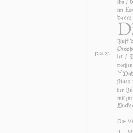
tha / d
E
im
ſ
da ers 
D
Auff da
Pro­phe
Pſal. 22.
let / 
worf­fen
37
Vnd 
ſei­nes
der Jü
mit jm 
Lin­cke
Die V
||
Mk