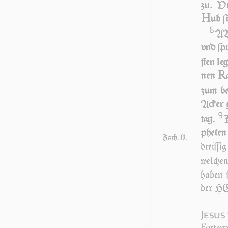
zu. V
H
ub ſi
6
AB
vnd ſpr
ſten le
R
nen
zum be
Acker 
9
tag.
D
phe­ten
Zach. 11.
dreiſ­ſi
wel­che
ha­ben 
der HE
Jesus
Fortse