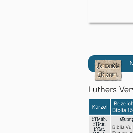
N
Luthers Ver
Bezeich
Kürzel
Biblia 1
Matth.
Euang
Matt.
Biblia Vul
Mat.
Evangeliu