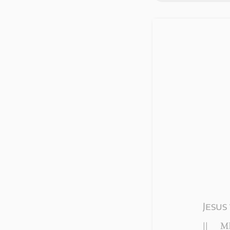
Jesus
||
Mk