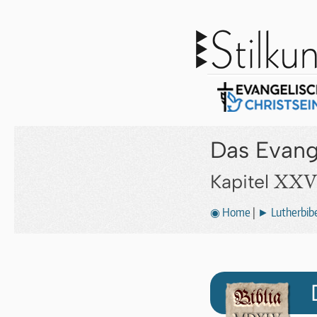
Das Evang
XXVI
Kapitel
◉ Home
|
► Lutherbibe