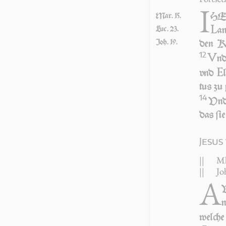
I
HEſ
Mar. 15.
L
an
Luc. 23.
Joh. 19.
den Kö
12
V
nd
E
vnd
tus zu
14
Vnd 
das ſi
Jesus
||
Mk
||
Jo
A
V
n
wel­che