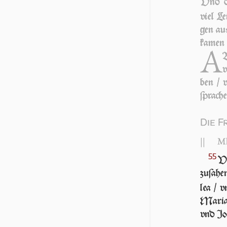
Vnd di
viel Le
gen aus
ka­men i
A
B
v
ben / v
ſpra­che
Die F
||
Mk
55
VN
zu­ſa­h
lea / v
Ma­ria
vnd Jo­