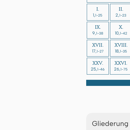
I.
II.
1,
2,
1-25
1-23
IX.
X.
9,
10,
1-38
1-42
XVII.
XVIII.
17,
18,
1-27
1-35
XXV.
XXVI.
25,
26,
1-46
1-75
Gliederung