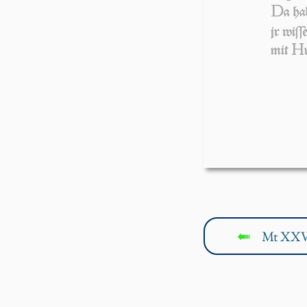
D
a ha
jr wi­ſſ
H
mit
Mt XXV
↤