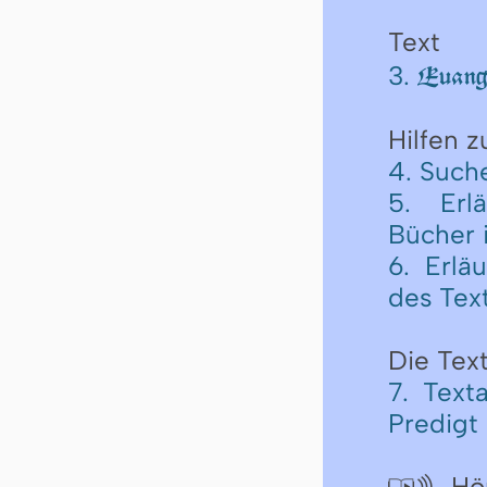
Text
3.
Euange
Hilfen 
4. Such
5. Erl
Bücher 
6. Erlä
des Tex
Die Text
7. Text
Predigt
Hör
