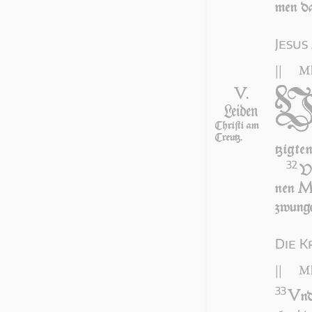
men d
Jesus
||
Mk
V.
Leiden
Chri­ſti am
Creutz.
tzig­te
32
VN
nen
zwun­ge
Die K
||
Mk
33
V
nd