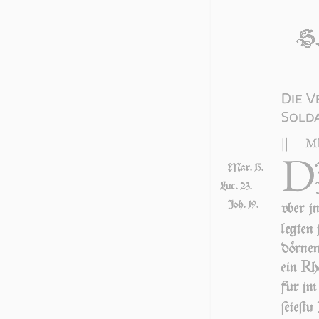
S.
Die V
Sold
||
Mk
D
Mar. 15.
Luc. 23.
Joh. 19.
vber jn
leg­ten
dör­ne
R
ein
h
fur jm 
ſei­e­ſ