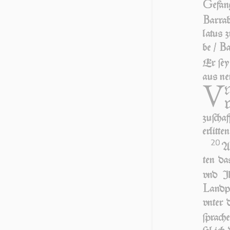
G
e­fan
B
ar­ra
la­tus 
B
be /
Er ſe
aus nei
V
N
W
zu­ſcha
er­lit­
20
A
ten da
vnd Jh
L
and­p
vn­ter 
ſpra­ch