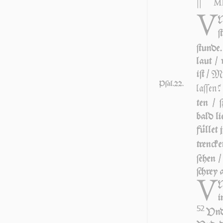
||
Mk
V
N
ſ
ſtun­de
laut /
Me
iſt /
Pſal.22.
laſ­ſen?
ten / ſ
bald li
fül­let
tren­ck
ſe­hen 
ſchrey 
V
N
i
52
Vnd 