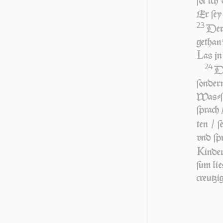
ſol ich
Er ſey
23
De
ge­tha
L
as jn 
24
D
ſon­der
Waſ­ſe
ſprach 
ten / ſ
vnd ſp
K
in­de
ſum lie
creu­tzi