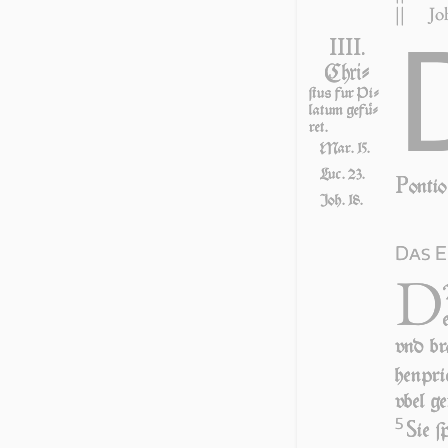
||
Jo
IIII.
Chri-
ſtus fur Pi­
latum gefü­
ret.
Mar. 15.
Luc. 23.
P
on­ti
Joh. 18.
Das E
D
vnd br
hen­pri
vbel ge
5
S
ie 