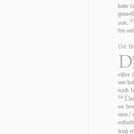
hat­te 
groſ­ſe
6
uon.
die an­
Die 
D
ri­ſe­e
wir ha­
noch le
64
D
a
an den 
men / v
er­ſtan
trug er