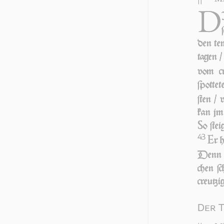
D
den tem
ta­gen 
vom c
ſpot­te
ſten / 
kan jm 
S
o ſte
43
E
r h
Denn e
chen ſc
creu­tzi
Der T