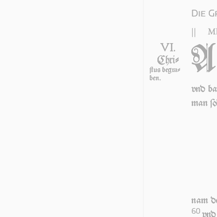
Die G
||
Mk
VI.
Chri-
ſtus begra­
ben.
vnd ba
man ſol
nam den
60
vnd 