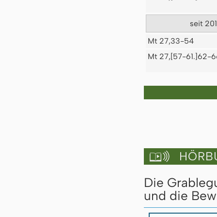
seit 20
Mt 27,33-54
Mt 27,[57-61.]62-6
HÖRBU

Die Grableg
und die Bew