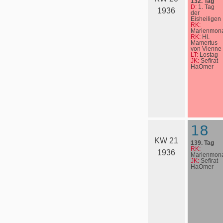
132. Tag
D:
1. Tag
1936
der
Eisheiligen
RK:
Marienmona
RK:
Hl.
Mamertus
von Vienne
LT:
Lostag
JK:
Sefirat
HaOmer
18
KW 21
139. Tag
RK:
1936
Marienmona
JK:
Sefirat
HaOmer