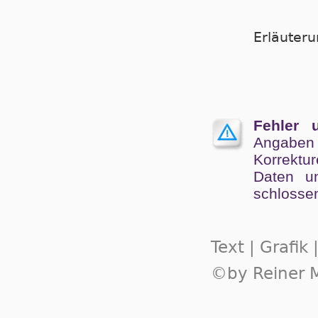
Er­läu­te­
Fehler 
Angaben
Kor­rek­tu
Da­ten un
schlos­se
Text | Grafik
©by Reiner M