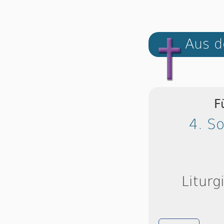
Aus d
F
4. S
Liturg