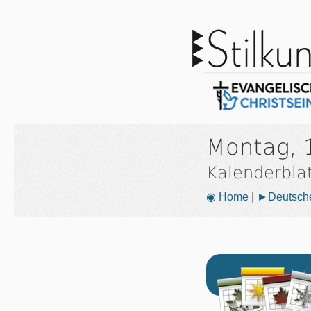
Montag, 
Kalenderbla
◉ Home
|
►Deutsche