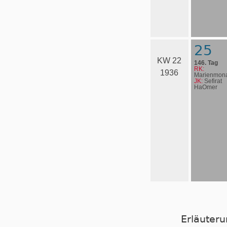
25
KW 22
146. Tag
RK:
1936
Marienmona
JK:
Sefirat
HaOmer
Erläuter