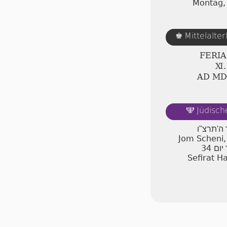
Montag,
Mittelalte
♚
FERI
Ⅺ.
AD Ⅿ
Jüdisch
🕎
ר ה'תרצ"ו
Jom Scheni,
34
יום
Sefirat H