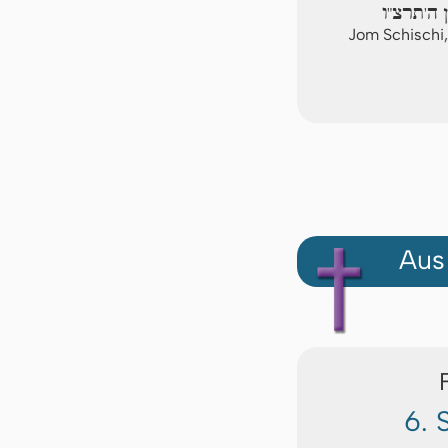
ן ה'תרצ"ו
Jom Schischi
Aus
6. 