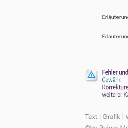
Erläuteru
Er­läu­te­r
Fehler und
Gewähr.
Kor­rek­tu­r
wei­te­rer K
Text | Grafik 
©by Reiner Mak