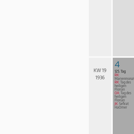
4
KW 19
125. Tag
RK:
1936
Marienmona
RK:
Tag des
heiligen
Florian
OA:
Tag des
heiligen
Florian
JK:
Sefirat
HaOmer