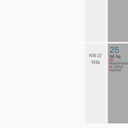
25
KW 22
146. Tag
RK:
1936
Marienmona
JK:
Sefirat
HaOmer