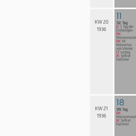
11
KW 20
132. Tag
D:
1. Tag der
1936
Eisheiligen
RK:
Marienmona
RK:
Hl.
Mamertus
von Vienne
LT:
Lostag
JK:
Sefirat
HaOmer
18
KW 21
139. Tag
RK:
1936
Marienmona
JK:
Sefirat
HaOmer