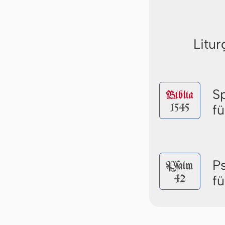
Litur
S
Biblia
1545
f
P
Pſalm
42
f