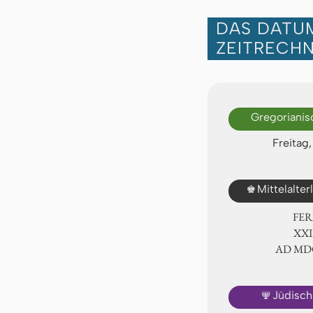
DAS DATUM
ZEITRECH
Gregorianis
Freitag
♚
Mittelalte
FER
ⅩⅩⅨ
AD Ⅿ
🕎
Jüdisch