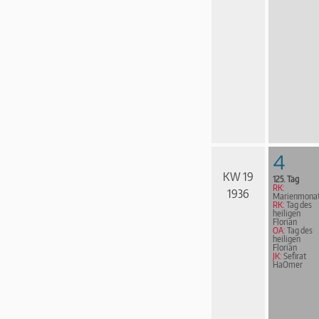
4
KW 19
125. Tag
RK:
1936
Marienmona
RK:
Tag des
heiligen
Florian
OA:
Tag des
heiligen
Florian
JK:
Sefirat
HaOmer