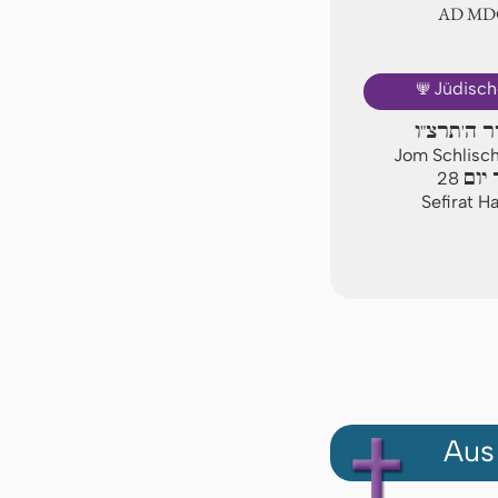
AD Ⅿ
🕎
Jüdisch
יר ה'תרצ"ו
Jom Schlisch
יום
28
Sefirat H
Aus