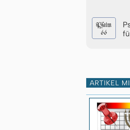
P
Pſalm
66
f
ARTIKEL M