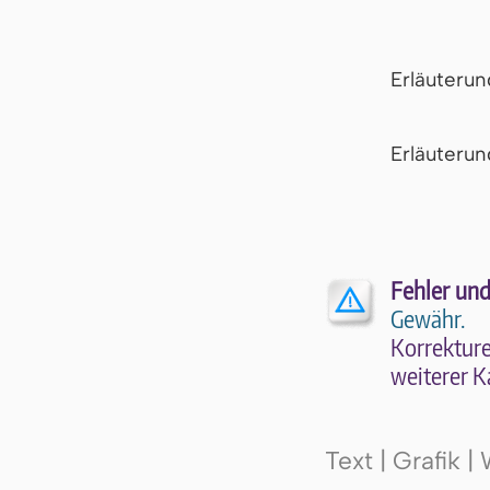
Erläuteru
Er­läu­te­r
Fehler und
Gewähr.
Kor­rek­tu­r
wei­te­rer K
Text | Grafik 