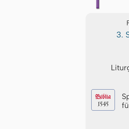
3. 
Litur
S
Biblia
1545
f