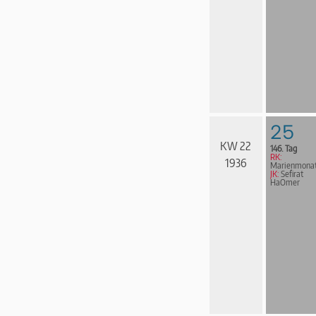
25
KW 22
146. Tag
RK:
1936
Marienmona
JK:
Sefirat
HaOmer