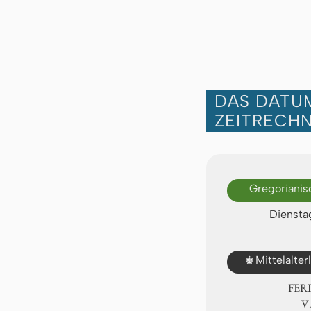
DAS DATUM
ZEITRECH
Gregorianis
Dienstag
♚
Mittelalte
FER
Ⅴ