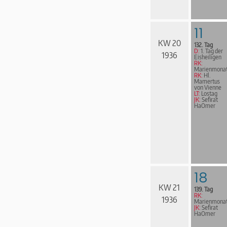
11
KW 20
132. Tag
D:
1. Tag der
1936
Eisheiligen
RK:
Marienmona
RK:
Hl.
Mamertus
von Vienne
LT:
Lostag
JK:
Sefirat
HaOmer
18
KW 21
139. Tag
RK:
1936
Marienmona
JK:
Sefirat
HaOmer