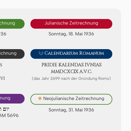
echnung
Julianische Zeitrechnung
936
Sonntag, 18. Mai 1936
eichnung

Calendarium Romanum
S
PRIDIE KA­LEN­DAS IVNIAS
ⅯⅯⅮⅭⅩⅭⅨ A.V.C.
ⅩⅥ
(das Jahr 2699 nach der Gründung Roms)
hnung
✙
Neojulianische Zeitrechnung
יום ר
Sonntag, 31. Mai 1936
 AM 5696