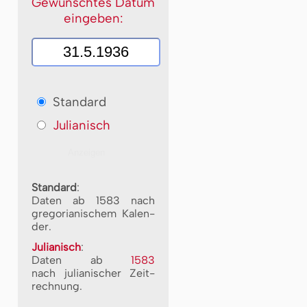
Gewünschtes Datum
eingeben:
Standard
Julianisch
Standard
:
Daten ab 1583 nach
gre­go­ri­a­ni­schem Ka­len­
der.
Julianisch
:
Daten ab
1583
nach ju­li­a­ni­scher Zeit­
rech­nung.