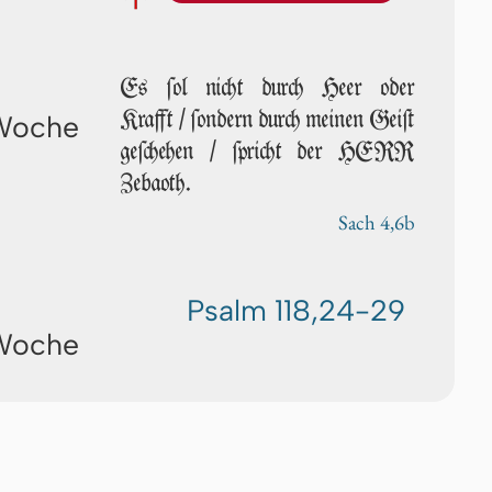
Es ſol nicht durch Heer oder
Krafft / ſondern durch mei­nen Geiſt
 Woche
ge­ſche­hen / ſpricht der HERR
Zebaoth.
Sach 4,6b
Psalm 118,24-29
 Woche