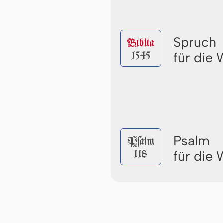
Spruch
Biblia
1545
für die
Psalm
Pſalm
118
für die