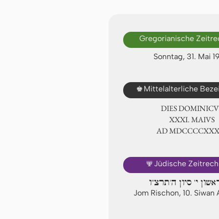
Gregorianische Zeitr
Sonntag, 31. Mai 1
♚
Mittelalterliche Bez
DIES DOMINICU
ⅩⅩⅪ. MAIVS
AD ⅯⅮⅭⅭⅭⅭⅩⅩ
🕎
Jüdische Zeitrec
אשון י' סיון ה'תרצ"ו
Jom Rischon, 10. Siwan