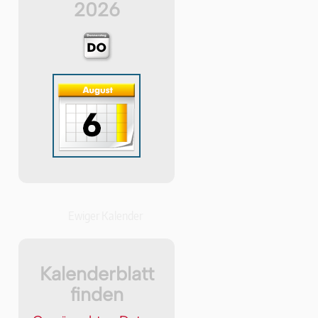
2026
Ewiger Kalender
Kalenderblatt
finden