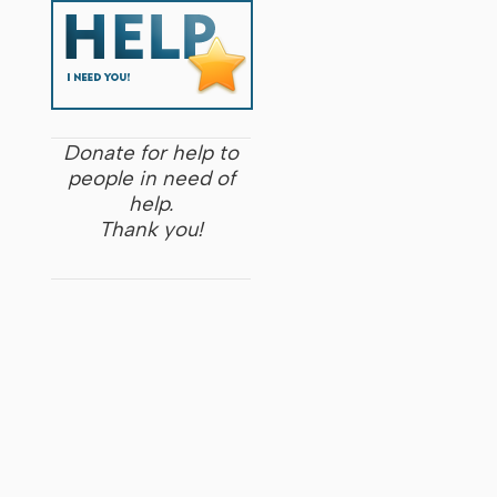
Donate for help to
people in need of
help.
Thank you!