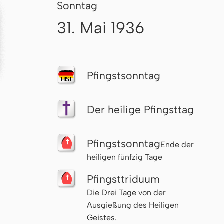
Sonntag
31. Mai 1936
Pfingst­sonn­tag
Der heilige Pfingsttag
Pfingst­sonn­tag
Ende der
heiligen fünfzig Tage
Pfingst­tri­du­um
Die Drei Tage von der
Ausgießung des Heiligen
Geistes.