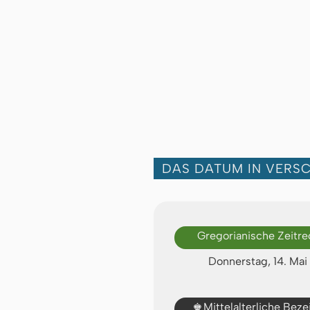
DAS DATUM IN VERS
Gregorianische Zeitr
Donnerstag, 14. Mai
♚
Mittelalterliche Bez