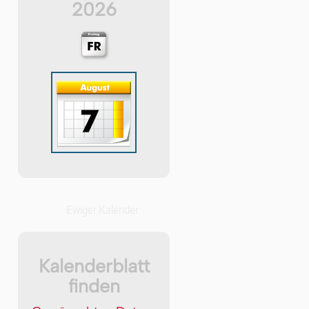
2026
Ewiger Kalender
Kalenderblatt
finden