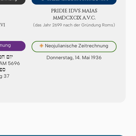
PRIDIE IDVS MAIAS
ⅯⅯⅮⅭⅩⅭⅨ A.V.C.
ⅩⅥ
(das Jahr 2699 nach der Gründung Roms)
hnung
✙
Neojulianische Zeitrechnung
יום חמ
Donnerstag, 14. Mai 1936
r AM 5696
ספי
ag 37