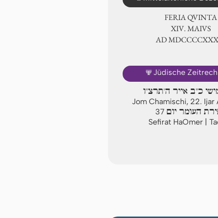
FERIA QUINTA
ⅩⅣ. MAIVS
AD ⅯⅮⅭⅭⅭⅭⅩⅩ
🕎
Jüdische Zeitrec
ישי כ"ב אייר ה'תרצ"ו
Jom Chamischi, 22. Ija
רת העומר יום
37
Sefirat HaOmer | T