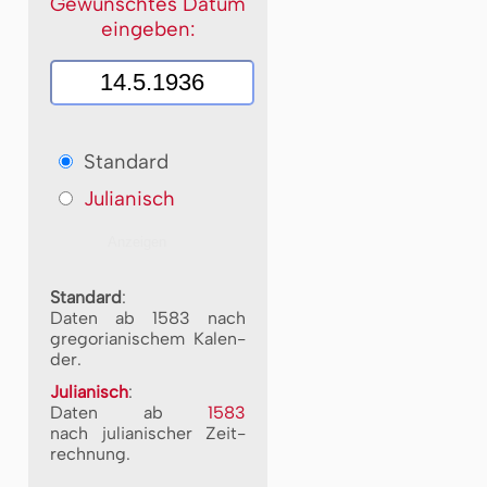
Gewünschtes Datum
eingeben:
Standard
Julianisch
Standard
:
Daten ab 1583 nach
gre­go­ri­a­ni­schem Ka­len­
der.
Julianisch
:
Daten ab
1583
nach ju­li­a­ni­scher Zeit­
rech­nung.