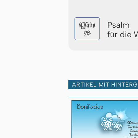
Psalm
Pſalm
98
für die
ARTIKEL MIT HINTER