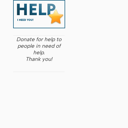
Donate for help to
people in need of
help.
Thank you!