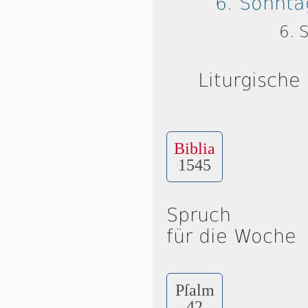
6. Sonnta
6. 
Liturgische
Biblia
1545
Spruch
für die Woche
Pſalm
42