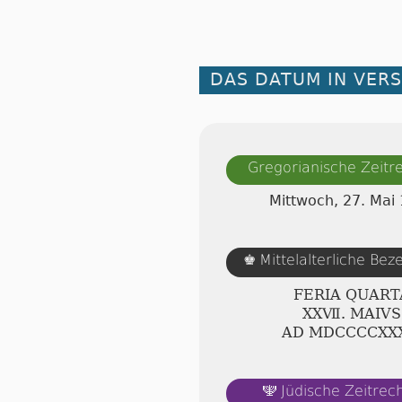
DAS DATUM IN VER
Gregorianische Zeit
Mittwoch, 27. Mai
Mittelalterliche Be
♚
FERIA QUART
ⅩⅩⅦ. MAIVS
AD ⅯⅮⅭⅭⅭⅭⅩⅩ
Jüdische Zeitre
🕎