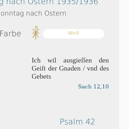
g nach Ostern 1935/1936
Sonntag nach Ostern
 Farbe
Weiß
Ich wil ausgieſſen den
Geiſt der Gnaden / vnd des
Gebets
Sach 12,10
Psalm 42