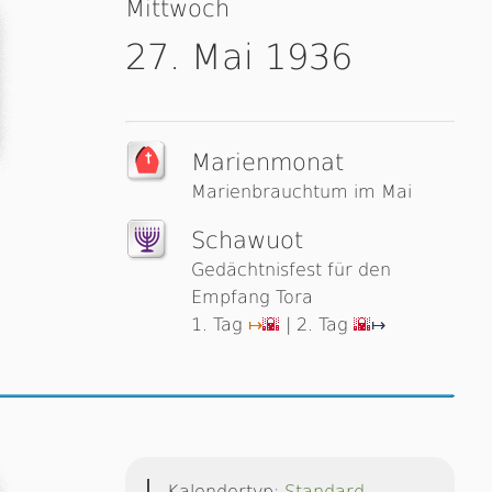
Mittwoch
27. Mai 1936
Marienmonat
Marienbrauchtum im Mai
Schawuot
Gedächtnisfest für den
Empfang Tora
1. Tag
| 2. Tag
↦
🌇
🌇
↦
Kalendertyp:
Standard