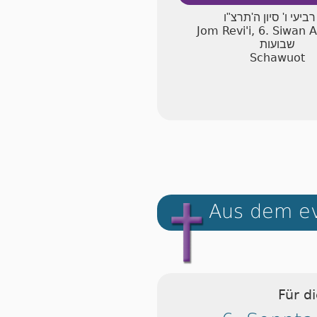
רביעי ו' סיון ה'תרצ"ו
Jom Revi'i, 6. Siwan
שבועות
Schawuot
Aus dem ev
Für d