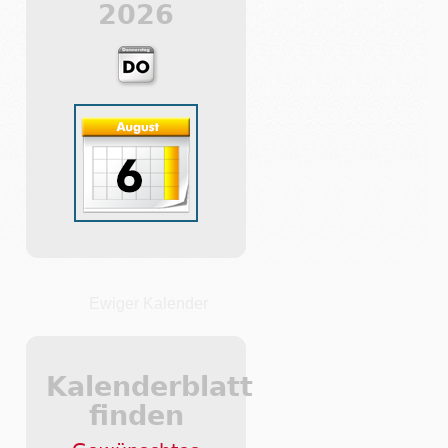
2026
Ewiger Kalender
Kalenderblatt
finden