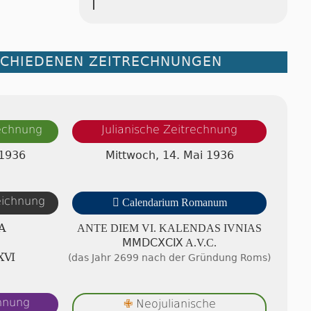
SCHIEDENEN ZEITRECHNUNGEN
rechnung
Julianische Zeitrechnung
 1936
Mittwoch, 14. Mai 1936
zeichnung

Calendarium Romanum
A
ANTE DIEM VI. KA­LEN­DAS IVNIAS
ⅯⅯⅮⅭⅩⅭⅨ A.V.C.
ⅩⅥ
(das Jahr 2699 nach der Gründung Roms)
chnung
Neojulianische
✙