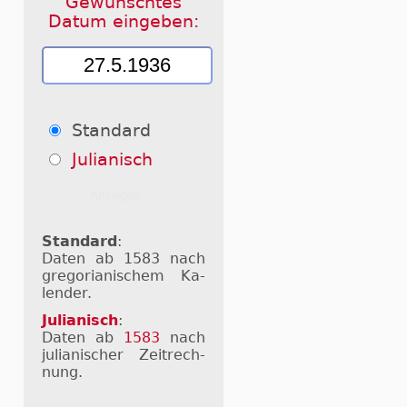
Gewünschtes
Datum eingeben:
Standard
Julianisch
Standard
:
Daten ab 1583 nach
gre­go­ri­a­ni­schem Ka­
len­der.
Julianisch
:
Daten ab
1583
nach
ju­li­a­ni­scher Zeit­rech­
nung.