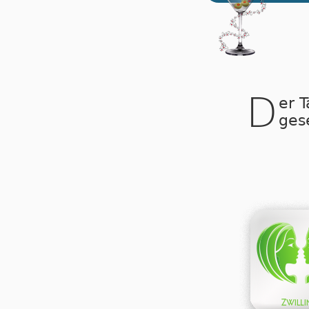
D
er 
ges