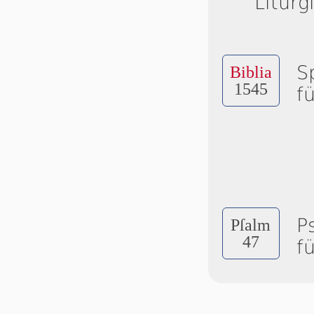
Liturg
S
Biblia
1545
f
P
Pſalm
47
f