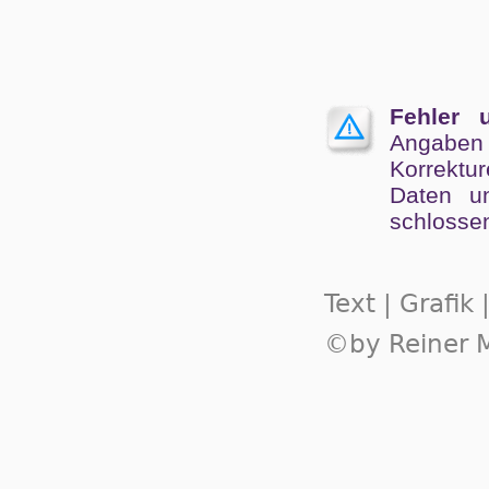
Fehler 
Angaben
Kor­rek­tu
Da­ten un
schlos­se
Text | Grafik
©by Reiner M