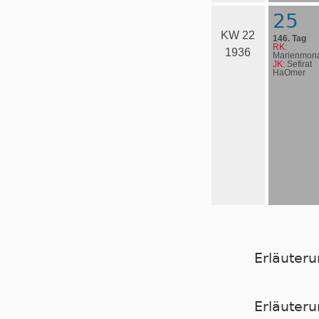
25
KW 22
146. Tag
RK:
1936
Marienmona
JK:
Sefirat
HaOmer
Erläuter
Er­läu­te­