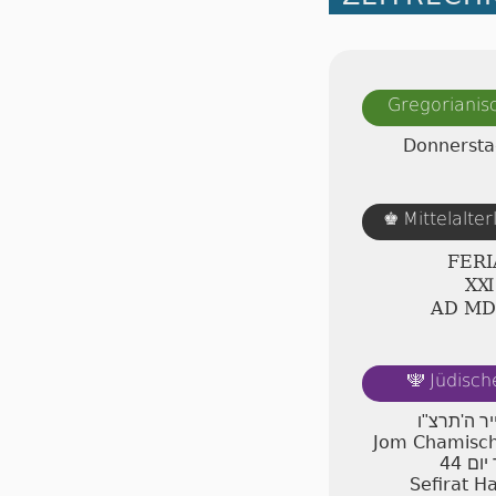
Gregorianis
Donnersta
Mittelalte
♚
FERI
ⅩⅪ
AD Ⅿ
Jüdisch
🕎
יר ה'תרצ"ו
Jom Chamischi
44
יום
Sefirat H