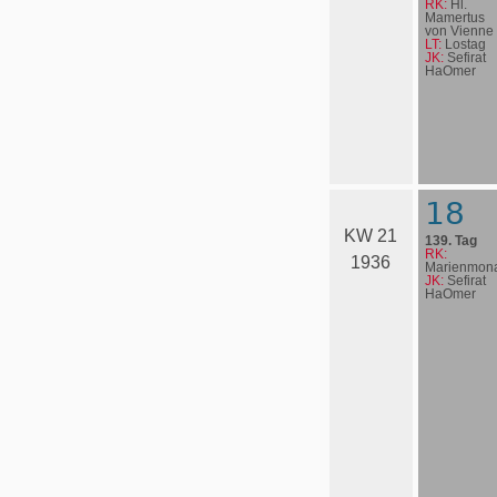
RK:
Hl.
Mamertus
von Vienne
LT:
Lostag
JK:
Sefirat
HaOmer
18
KW 21
139. Tag
RK:
1936
Marienmona
JK:
Sefirat
HaOmer