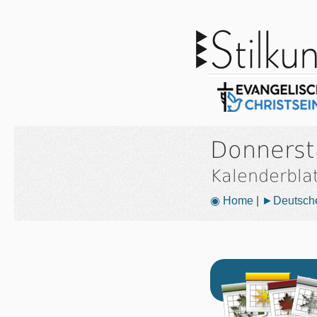
Donnerst
Kalenderbla
◉ Home
|
►Deutsche