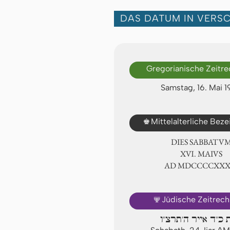
DAS DATUM IN VERS
Gregorianische Zeitr
Samstag, 16. Mai 
♚
Mittelalterliche Bez
DIES SABBATU
ⅩⅥ. MAIVS
AD ⅯⅮⅭⅭⅭⅭⅩⅩ
🕎
Jüdische Zeitrec
כ"ד אייר ה'תרצ"ו