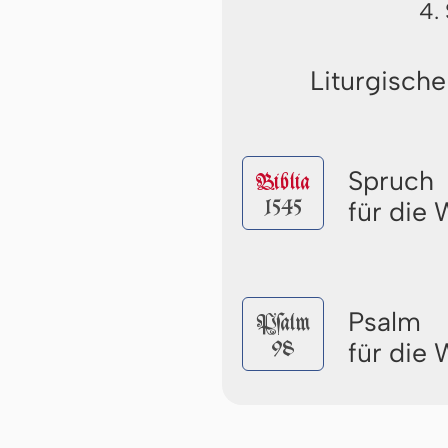
4.
Liturgische
Spruch
Biblia
1545
für die
Psalm
Pſalm
98
für die