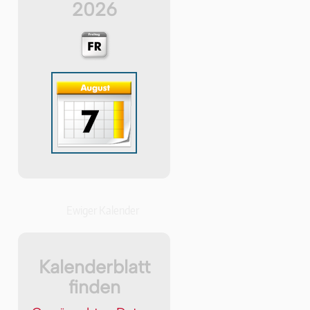
2026
Ewiger Kalender
Kalenderblatt
finden