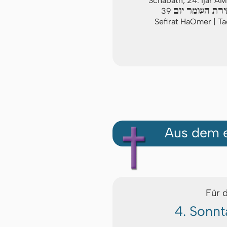
Schabath, 24. Ijar A
רת העומר יום
39
Sefirat HaOmer | T
Aus dem e
Für 
4. Sonnt