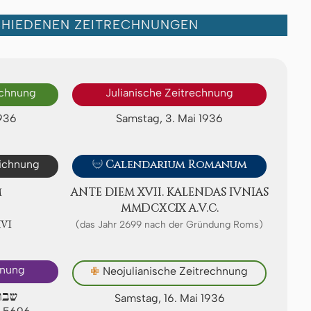
CHIEDENEN ZEITRECHNUNGEN
echnung
Julianische Zeitrechnung
1936
Samstag, 3. Mai 1936
eichnung

Calendarium Romanum
M
ANTE DIEM XVII. KA­LEN­DAS IVNIAS
ⅯⅯⅮⅭⅩⅭⅨ A.V.C.
ⅩⅥ
(das Jahr 2699 nach der Gründung Roms)
hnung
✙
Neojulianische Zeitrechnung
שבת 
Samstag, 16. Mai 1936