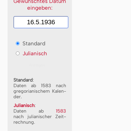
Gewünschtes Datum
eingeben:
Standard
Julianisch
Standard
:
Daten ab 1583 nach
gre­go­ri­a­ni­schem Ka­len­
der.
Julianisch
:
Daten ab
1583
nach ju­li­a­ni­scher Zeit­
rech­nung.