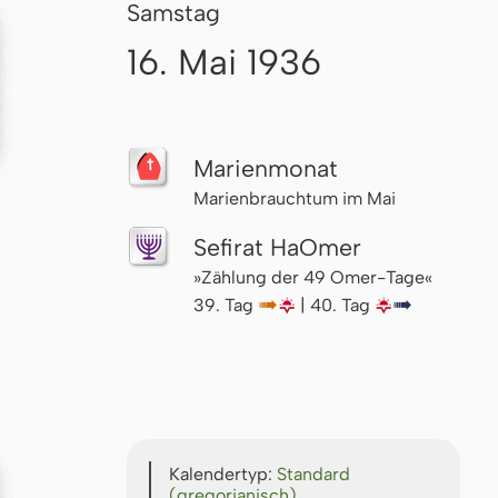
Samstag
16. Mai 1936
Marienmonat
Marienbrauchtum im Mai
Sefirat HaOmer
»Zählung der 49 Omer-Tage«
39. Tag
↦
🌇
| 40. Tag
🌇
↦
Kalendertyp:
Standard
(gregorianisch)