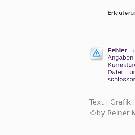
Er­läu­te­
Fehler 
Angaben
Kor­rek­tu
Da­ten un
schlos­se
Text | Grafik
©by Reiner M