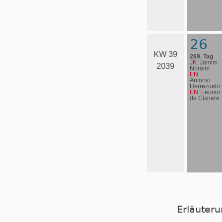
26
KW 39
269. Tag
JK:
Jamim
2039
Noraim
EN:
Antonio
Herrezuelo
EN:
Leonor
de Cisnere
Erläuter