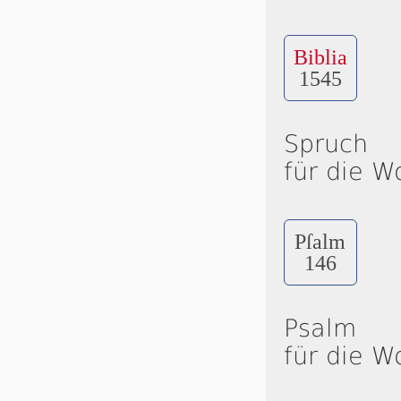
Biblia
1545
Spruch
für die W
Pſalm
146
Psalm
für die W