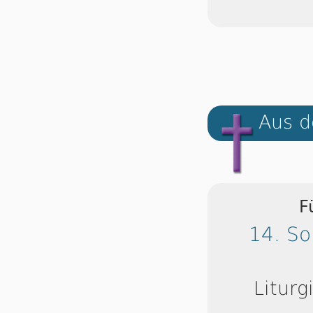
Aus d
F
14. So
Liturg