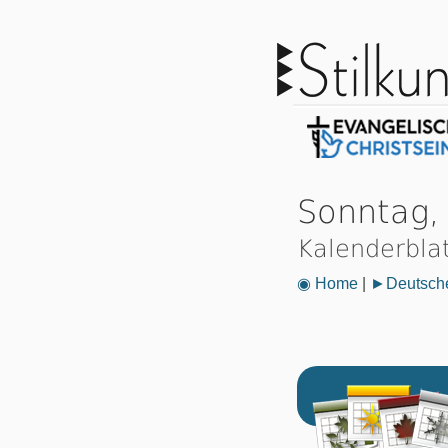
Sonntag,
Kalenderbla
◉ Home
|
►Deutsche