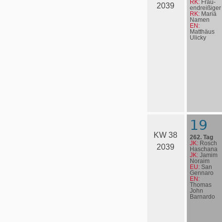
RK:
Frau­
2039
en­drei­ßi­ger
RK:
Mariä
Namen
EN:
Matthäus
Ulicky
19
KW 38
262. Tag
JK:
Rosch
2039
Haschana
JK:
Jamim
Noraim
EU:
San
Gennaro
EN:
Thomas
John
Barnardo