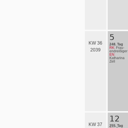
5
KW 36
248. Tag
RK:
Frau­
2039
en­drei­ßi­ger
EN:
Katharina
Zell
12
KW 37
255. Tag