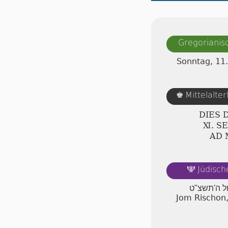
Gregorianis
Sonntag, 11
Mittelalte
♚
DIES 
Ⅺ. S
AD
Jüdisch
🕎
ול ה'תשצ"ט
Jom Rischon,